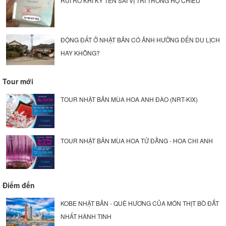
RỦI RO KHI KÝ TÊN SAI VỊ TRÍ TRONG HỘ CHIẾU
ĐỘNG ĐẤT Ở NHẬT BẢN CÓ ẢNH HƯỞNG ĐẾN DU LỊCH
HAY KHÔNG?
Tour mới
TOUR NHẬT BẢN MÙA HOA ANH ĐÀO (NRT-KIX)
TOUR NHẬT BẢN MÙA HOA TỬ ĐẰNG - HOA CHI ANH
Điểm đến
KOBE NHẬT BẢN - QUÊ HƯƠNG CỦA MÓN THỊT BÒ ĐẮT
NHẤT HÀNH TINH