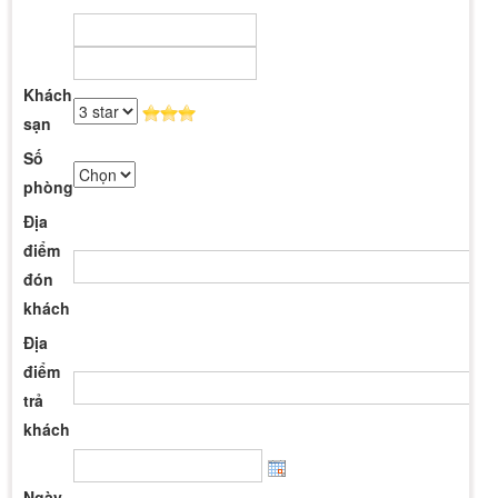
Khách
sạn
Số
phòng
Địa
điểm
đón
khách
Địa
điểm
trả
khách
Ngày