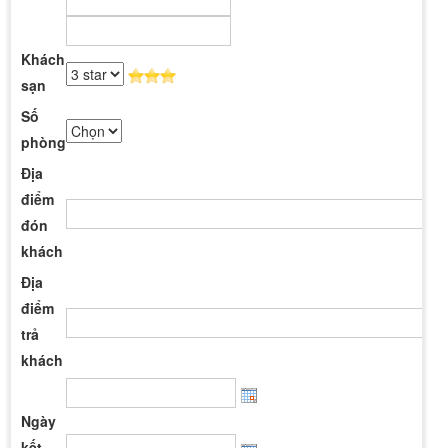
Khách
sạn
Số
phòng
Địa
điểm
đón
khách
Địa
điểm
trả
khách
Ngày
kết