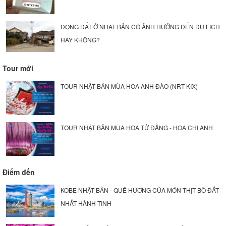
ĐỘNG ĐẤT Ở NHẬT BẢN CÓ ẢNH HƯỞNG ĐẾN DU LỊCH
HAY KHÔNG?
Tour mới
TOUR NHẬT BẢN MÙA HOA ANH ĐÀO (NRT-KIX)
TOUR NHẬT BẢN MÙA HOA TỬ ĐẰNG - HOA CHI ANH
Điểm đến
KOBE NHẬT BẢN - QUÊ HƯƠNG CỦA MÓN THỊT BÒ ĐẮT
NHẤT HÀNH TINH