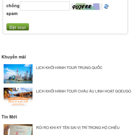
chống
spam
Khuyến mãi
LỊCH KHỞI HÀNH TOUR TRUNG QUỐC
LỊCH KHỞI HÀNH TOUR CHÂU ÂU LINH HOẠT GOEUGO
Tin Mới
RỦI RO KHI KÝ TÊN SAI VỊ TRÍ TRONG HỘ CHIẾU