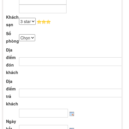
Khách
sạn
Số
phòng
Địa
điểm
đón
khách
Địa
điểm
trả
khách
Ngày
kết