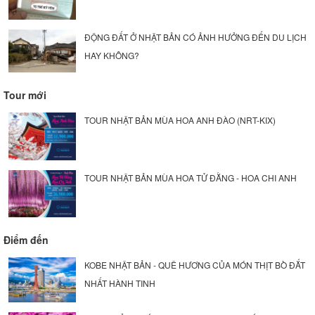
ĐỘNG ĐẤT Ở NHẬT BẢN CÓ ẢNH HƯỞNG ĐẾN DU LỊCH
HAY KHÔNG?
Tour mới
TOUR NHẬT BẢN MÙA HOA ANH ĐÀO (NRT-KIX)
TOUR NHẬT BẢN MÙA HOA TỬ ĐẰNG - HOA CHI ANH
Điểm đến
KOBE NHẬT BẢN - QUÊ HƯƠNG CỦA MÓN THỊT BÒ ĐẮT
NHẤT HÀNH TINH