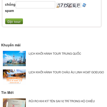
chống
spam
Khuyến mãi
LỊCH KHỞI HÀNH TOUR TRUNG QUỐC
LỊCH KHỞI HÀNH TOUR CHÂU ÂU LINH HOẠT GOEUGO
Tin Mới
RỦI RO KHI KÝ TÊN SAI VỊ TRÍ TRONG HỘ CHIẾU