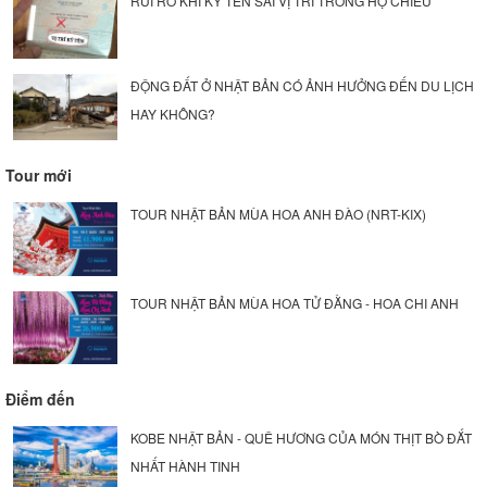
RỦI RO KHI KÝ TÊN SAI VỊ TRÍ TRONG HỘ CHIẾU
ĐỘNG ĐẤT Ở NHẬT BẢN CÓ ẢNH HƯỞNG ĐẾN DU LỊCH
HAY KHÔNG?
Tour mới
TOUR NHẬT BẢN MÙA HOA ANH ĐÀO (NRT-KIX)
TOUR NHẬT BẢN MÙA HOA TỬ ĐẰNG - HOA CHI ANH
Điểm đến
KOBE NHẬT BẢN - QUÊ HƯƠNG CỦA MÓN THỊT BÒ ĐẮT
NHẤT HÀNH TINH