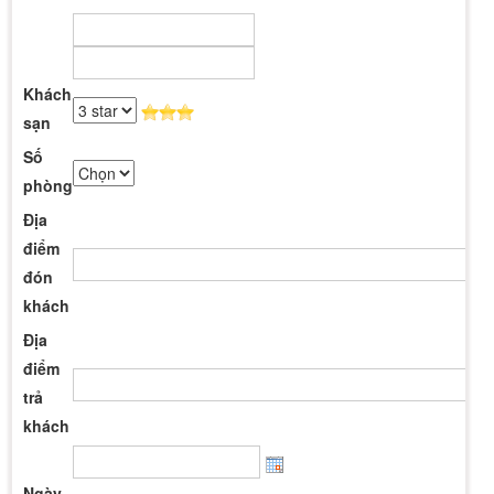
Khách
sạn
Số
phòng
Địa
điểm
đón
khách
Địa
điểm
trả
khách
Ngày