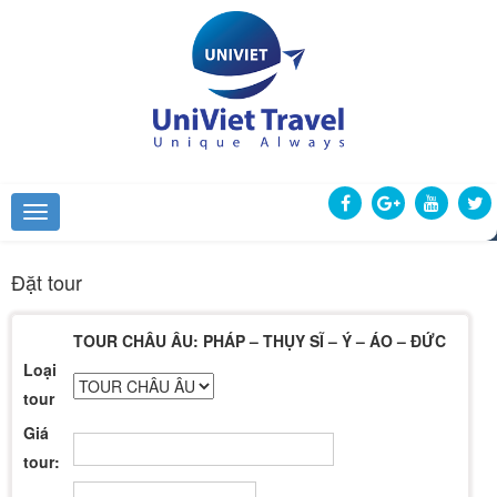
Đặt tour
TOUR CHÂU ÂU: PHÁP – THỤY SĨ – Ý – ÁO – ĐỨC
Loại
tour
Giá
tour: