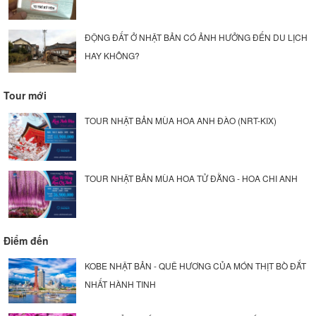
ĐỘNG ĐẤT Ở NHẬT BẢN CÓ ẢNH HƯỞNG ĐẾN DU LỊCH
HAY KHÔNG?
Tour mới
TOUR NHẬT BẢN MÙA HOA ANH ĐÀO (NRT-KIX)
TOUR NHẬT BẢN MÙA HOA TỬ ĐẰNG - HOA CHI ANH
Điểm đến
KOBE NHẬT BẢN - QUÊ HƯƠNG CỦA MÓN THỊT BÒ ĐẮT
NHẤT HÀNH TINH