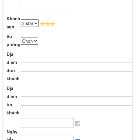
Khách
sạn
Số
phòng
Địa
điểm
đón
khách
Địa
điểm
trả
khách
Ngày
kết