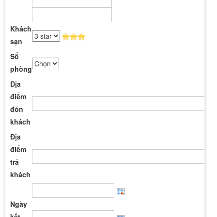
Khách
sạn
Số
phòng
Địa
điểm
đón
khách
Địa
điểm
trả
khách
Ngày
kết