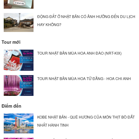
ĐỘNG ĐẤT Ở NHẬT BẢN CÓ ẢNH HƯỞNG ĐẾN DU LỊCH
HAY KHÔNG?
Tour mới
TOUR NHẬT BẢN MÙA HOA ANH ĐÀO (NRT-KIX)
TOUR NHẬT BẢN MÙA HOA TỬ ĐẰNG - HOA CHI ANH
Điểm đến
KOBE NHẬT BẢN - QUÊ HƯƠNG CỦA MÓN THỊT BÒ ĐẮT
NHẤT HÀNH TINH