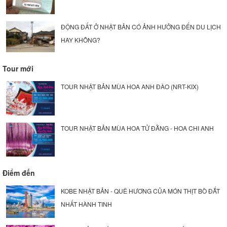
ĐỘNG ĐẤT Ở NHẬT BẢN CÓ ẢNH HƯỞNG ĐẾN DU LỊCH
HAY KHÔNG?
Tour mới
TOUR NHẬT BẢN MÙA HOA ANH ĐÀO (NRT-KIX)
TOUR NHẬT BẢN MÙA HOA TỬ ĐẰNG - HOA CHI ANH
Điểm đến
KOBE NHẬT BẢN - QUÊ HƯƠNG CỦA MÓN THỊT BÒ ĐẮT
NHẤT HÀNH TINH