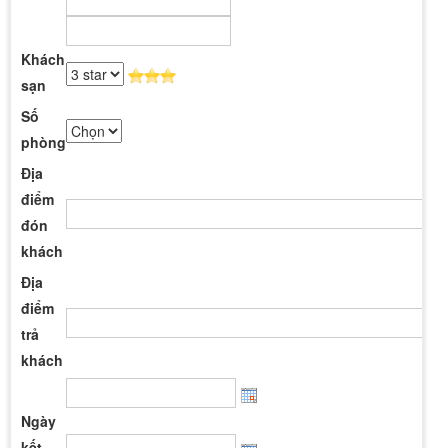
Khách
sạn
Số
phòng
Địa
điểm
đón
khách
Địa
điểm
trả
khách
Ngày
kết