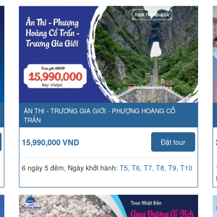
ÂN THI - TRƯƠNG GIA GIỚI - PHƯỢNG HOÀNG CỔ
TRẤN
15,990,000 VND
Đặt tour
6 ngày 5 đêm, Ngày khởi hành:
T5, T6, T7, T8, T9, T10