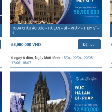
TOUR CHÂU ÂU ĐỨC – HÀ LAN – BỈ – PHÁP – THỤY SĨ –
Ý
58,990,000 VND
Đặt tour
9 ngày 8 đêm, Ngày khởi hành:
15/04; 22/04; 20/05;
17/06; 15/07