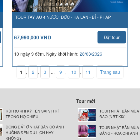
TOUR TÂY ÂU 4 NƯỚC: ĐỨC - HÀ LAN - BỈ - PHÁP
67,990,000 VND
Đặt tour
;
10 ngày 9 đêm, Ngày khởi hành:
28/03/2026
1
,
2
,
3
...
9
,
10
,
11
Trang sau
Tour mới
RỦI RO KHI KÝ TÊN SAI VỊ TRÍ
TOUR NHẬT BẢN MÙA
TRONG HỘ CHIẾU
ĐÀO (NRT-KIX)
ĐỘNG ĐẤT Ở NHẬT BẢN CÓ ẢNH
TOUR NHẬT BẢN MÙA
HƯỞNG ĐẾN DU LỊCH HAY
ĐẰNG - HOA CHI ANH
KHÔNG?