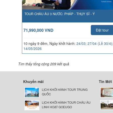
TOUR CHÂU ÂU 3 NƯỚC: PHÁP - THỤY SĨ - Ý
71,990,000 VND
Đặt tour
10 ngày 9 đêm, Ngày khởi hành:
24/03; 27/04 (Lễ 30/4)
14/05/2026
Tìm thấy tổng cộng 209 kết quả
Khuyến mãi
Tin Mới
LỊCH KHỞI HÀNH TOUR TRUNG
QUỐC
LỊCH KHỞI HÀNH TOUR CHÂU ÂU
LINH HOẠT GOEUGO