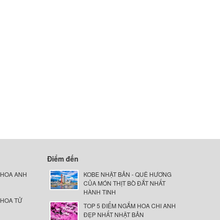
Điểm đến
 HOA ANH
KOBE NHẬT BẢN - QUÊ HƯƠNG
CỦA MÓN THỊT BÒ ĐẮT NHẤT
HÀNH TINH
 HOA TỬ
TOP 5 ĐIỂM NGẮM HOA CHI ANH
ĐẸP NHẤT NHẬT BẢN