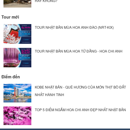
HAY KHÔNG?
Tour mới
TOUR NHẬT BẢN MÙA HOA ANH ĐÀO (NRT-KIX)
TOUR NHẬT BẢN MÙA HOA TỬ ĐẰNG - HOA CHI ANH
Điểm đến
KOBE NHẬT BẢN - QUÊ HƯƠNG CỦA MÓN THỊT BÒ ĐẮT
NHẤT HÀNH TINH
TOP 5 ĐIỂM NGẮM HOA CHI ANH ĐẸP NHẤT NHẬT BẢN