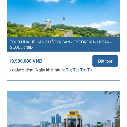
TOUR MÙA HÈ HÀN QUỐC BUSAN - GYEONGJU - ULSAN -
SEOUL 6N5D
19,990,000 VND
Đặt tour
6 ngày 5 đêm, Ngày khởi hành:
T6; T7; T8; T9