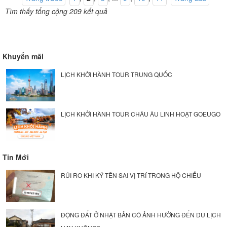
Tìm thấy tổng cộng 209 kết quả
Khuyến mãi
LỊCH KHỞI HÀNH TOUR TRUNG QUỐC
LỊCH KHỞI HÀNH TOUR CHÂU ÂU LINH HOẠT GOEUGO
Tin Mới
RỦI RO KHI KÝ TÊN SAI VỊ TRÍ TRONG HỘ CHIẾU
ĐỘNG ĐẤT Ở NHẬT BẢN CÓ ẢNH HƯỞNG ĐẾN DU LỊCH