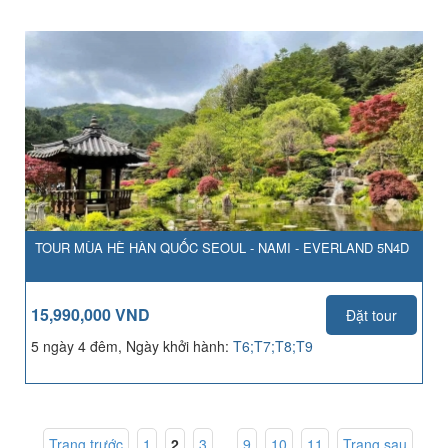
TOUR MÙA HÈ HÀN QUỐC SEOUL - NAMI - EVERLAND 5N4D
15,990,000 VND
Đặt tour
5 ngày 4 đêm, Ngày khởi hành:
T6;T7;T8;T9
Trang trước
1
,
2
,
3
, ...
9
,
10
,
11
Trang sau