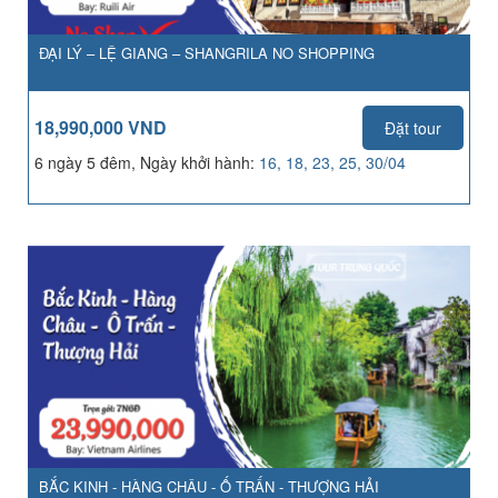
ĐẠI LÝ – LỆ GIANG – SHANGRILA NO SHOPPING
18,990,000 VND
Đặt tour
6 ngày 5 đêm, Ngày khởi hành:
16, 18, 23, 25, 30/04
BẮC KINH - HÀNG CHÂU - Ố TRẤN - THƯỢNG HẢI