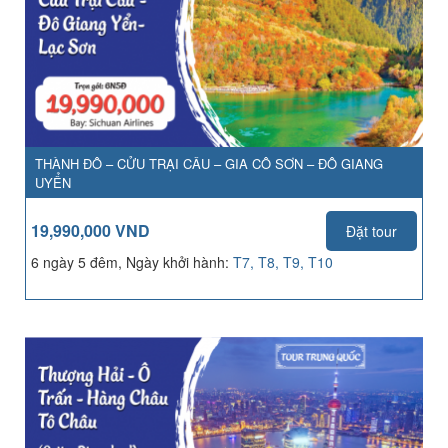
THÀNH ĐÔ – CỬU TRẠI CÂU – GIA CÔ SƠN – ĐÔ GIANG
UYỂN
19,990,000 VND
Đặt tour
6 ngày 5 đêm, Ngày khởi hành:
T7, T8, T9, T10