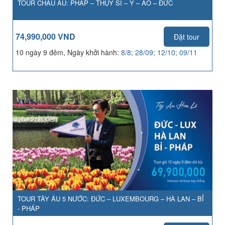
TOUR CHÂU ÂU: PHÁP – THỤY SĨ – Ý – ÁO – ĐỨC
74,990,000 VND
Đặt tour
10 ngày 9 đêm, Ngày khởi hành:
8/8; 28/09; 12/10; 09/11
TOUR TÂY ÂU 5 NƯỚC: ĐỨC – LUXEMBOURG – HÀ LAN – BỈ
- PHÁP