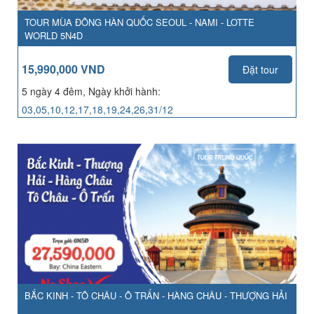
TOUR MÙA ĐÔNG HÀN QUỐC SEOUL - NAMI - LOTTE
WORLD 5N4D
15,990,000 VND
Đặt tour
5 ngày 4 đêm, Ngày khởi hành:
03,05,10,12,17,18,19,24,26,31/12
BẮC KINH - TÔ CHÂU - Ô TRẤN - HÀNG CHÂU - THƯỢNG HẢI