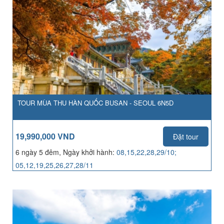
TOUR MÙA THU HÀN QUỐC BUSAN - SEOUL 6N5D
19,990,000 VND
Đặt tour
6 ngày 5 đêm, Ngày khởi hành:
08,15,22,28,29/10;
05,12,19,25,26,27,28/11