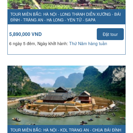
TOUR MIỀN BẮC: HÀ NỘI - LONG THÀNH DIỄN XƯỚNG - BÁI
ĐÍNH - TRÀNG AN - HẠ LONG - YÊN TỬ - SAPA
5,890,000 VND
Đặt tour
6 ngày 5 đêm, Ngày khởi hành:
Thứ Năm hàng tuần
TOUR MIỀN BẮC: HÀ NỘI - KDL TRÀNG AN - CHÙA BÁI ĐÍNH