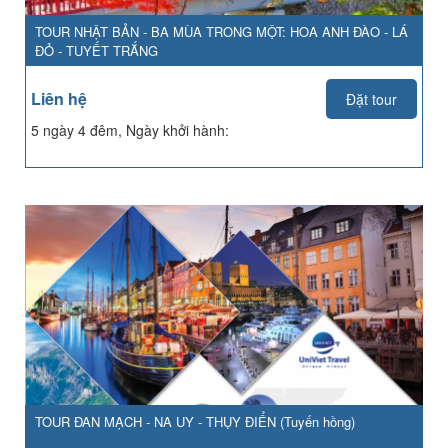
TOUR NHẬT BẢN - BA MÙA TRONG MỘT: HOA ANH ĐÀO - LÁ
ĐỎ - TUYẾT TRẮNG
Liên hệ
Đặt tour
5 ngày 4 đêm, Ngày khởi hành:
TOUR ĐAN MẠCH - NA UY - THỤY ĐIỂN (Tuyến hồng)