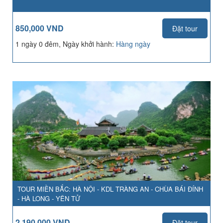
850,000 VND
Đặt tour
1 ngày 0 đêm, Ngày khởi hành:
Hàng ngày
TOUR MIỀN BẮC: HÀ NỘI - KDL TRÀNG AN - CHÙA BÁI ĐÍNH
- HÀ LONG - YÊN TỬ
2,190,000 VND
Đặt tour