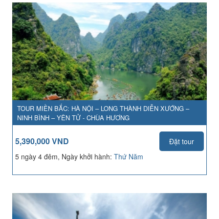
TOUR MIỀN BẮC: HÀ NỘI – LONG THÀNH DIỄN XƯỚNG –
NINH BÌNH – YÊN TỬ - CHÙA HƯƠNG
5,390,000 VND
Đặt tour
5 ngày 4 đêm, Ngày khởi hành:
Thứ Năm