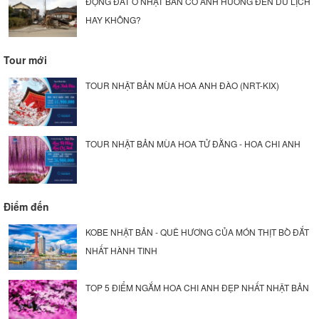
ĐỘNG ĐẤT Ở NHẬT BẢN CÓ ẢNH HƯỞNG ĐẾN DU LỊCH
HAY KHÔNG?
Tour mới
TOUR NHẬT BẢN MÙA HOA ANH ĐÀO (NRT-KIX)
TOUR NHẬT BẢN MÙA HOA TỬ ĐẰNG - HOA CHI ANH
Điểm đến
KOBE NHẬT BẢN - QUÊ HƯƠNG CỦA MÓN THỊT BÒ ĐẮT
NHẤT HÀNH TINH
TOP 5 ĐIỂM NGẮM HOA CHI ANH ĐẸP NHẤT NHẬT BẢN