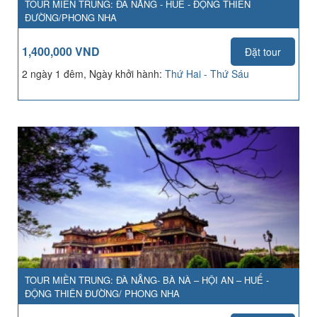
TOUR MIỀN TRUNG: ĐÀ NẴNG - HUẾ - ĐỘNG THIÊN
ĐƯỜNG/PHONG NHA
1,400,000 VND
Đặt tour
2 ngày 1 đêm, Ngày khởi hành:
Thứ Hai - Thứ Sáu
TOUR MIỀN TRUNG: ĐÀ NẴNG- BÀ NÀ – HỘI AN – HUẾ -
ĐỘNG THIÊN ĐƯỜNG/ PHONG NHA