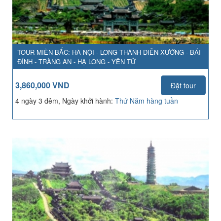
TOUR MIỀN BẮC: HÀ NỘI - LONG THÀNH DIỄN XƯỚNG - BÁI
ĐÍNH - TRÀNG AN - HẠ LONG - YÊN TỬ
3,860,000 VND
Đặt tour
4 ngày 3 đêm, Ngày khởi hành:
Thứ Năm hàng tuần