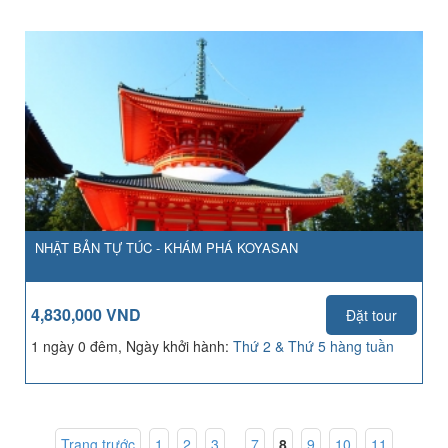
NHẬT BẢN TỰ TÚC - KHÁM PHÁ KOYASAN
4,830,000 VND
Đặt tour
1 ngày 0 đêm, Ngày khởi hành:
Thứ 2 & Thứ 5 hàng tuần
Trang trước
1
,
2
,
3
...
7
,
8
,
9
,
10
,
11