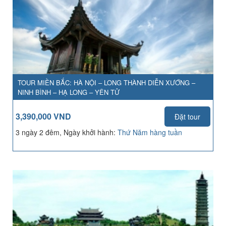
TOUR MIỀN BẮC: HÀ NỘI – LONG THÀNH DIỄN XƯỚNG –
NINH BÌNH – HẠ LONG – YÊN TỬ
3,390,000 VND
Đặt tour
3 ngày 2 đêm, Ngày khởi hành:
Thứ Năm hàng tuần