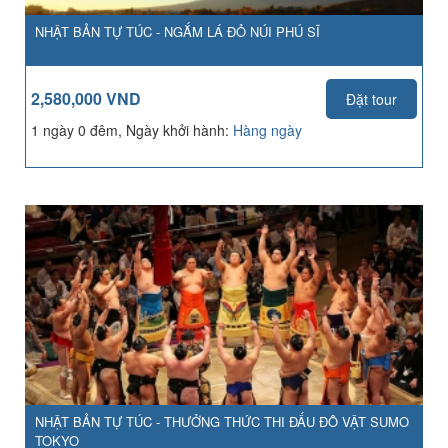
NHẬT BẢN TỰ TÚC - NGẮM LÁ ĐỎ NÚI PHÚ SĨ
2,580,000 VND
Đặt tour
1 ngày 0 đêm, Ngày khởi hành:
Hàng ngày
NHẬT BẢN TỰ TÚC - THƯỞNG THỨC THI ĐẤU ĐÔ VẬT SUMO
TOKYO