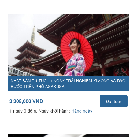
NHẬT BẢN TỰ TÚC - 1 NGÀY TRẢI NGHIỆM KIMONO VÀ DẠO
BƯỚC TRÊN PHỐ ASAKUSA
2,205,000 VND
Đặt tour
1 ngày 0 đêm, Ngày khởi hành:
Hàng ngày