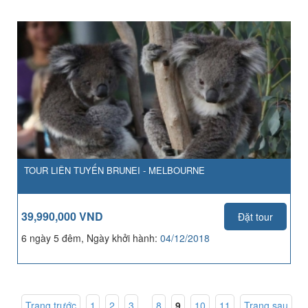
TOUR LIÊN TUYẾN BRUNEI - MELBOURNE
39,990,000 VND
Đặt tour
6 ngày 5 đêm, Ngày khởi hành:
04/12/2018
Trang trước
1
,
2
,
3
...
8
,
9
,
10
,
11
Trang sau