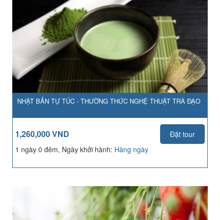
NHẬT BẢN TỰ TÚC - THƯỜNG THỨC NGHỆ THUẬT TRÀ ĐẠO
1,260,000 VND
Đặt tour
1 ngày 0 đêm, Ngày khởi hành:
Hàng ngày