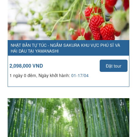
NHẬT BẢN TỰ TÚC - NGẮM SAKURA KHU VỰC PHÚ SĨ VÀ
HÁI DÂU TẠI YAMANASHI
2,098,000 VND
Đặt tour
1 ngày 0 đêm, Ngày khởi hành:
01-17/04