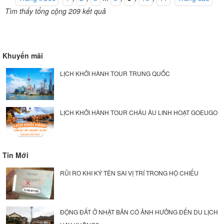
Tìm thấy tổng cộng 209 kết quả
Khuyến mãi
LỊCH KHỞI HÀNH TOUR TRUNG QUỐC
LỊCH KHỞI HÀNH TOUR CHÂU ÂU LINH HOẠT GOEUGO
Tin Mới
RỦI RO KHI KÝ TÊN SAI VỊ TRÍ TRONG HỘ CHIẾU
ĐỘNG ĐẤT Ở NHẬT BẢN CÓ ẢNH HƯỞNG ĐẾN DU LỊCH