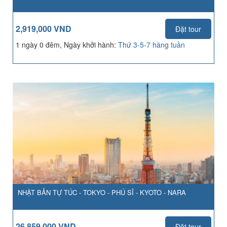
2,919,000 VND
Đặt tour
1 ngày 0 đêm, Ngày khởi hành:
Thứ 3-5-7 hàng tuần
NHẬT BẢN TỰ TÚC - TOKYO - PHÚ SĨ - KYOTO - NARA
26,859,000 VND
Đặt tour