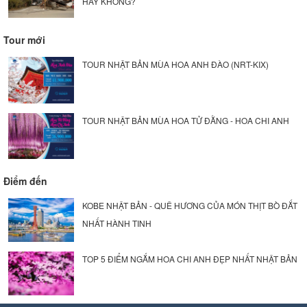
HAY KHÔNG?
Tour mới
TOUR NHẬT BẢN MÙA HOA ANH ĐÀO (NRT-KIX)
TOUR NHẬT BẢN MÙA HOA TỬ ĐẰNG - HOA CHI ANH
Điểm đến
KOBE NHẬT BẢN - QUÊ HƯƠNG CỦA MÓN THỊT BÒ ĐẮT
NHẤT HÀNH TINH
TOP 5 ĐIỂM NGẮM HOA CHI ANH ĐẸP NHẤT NHẬT BẢN