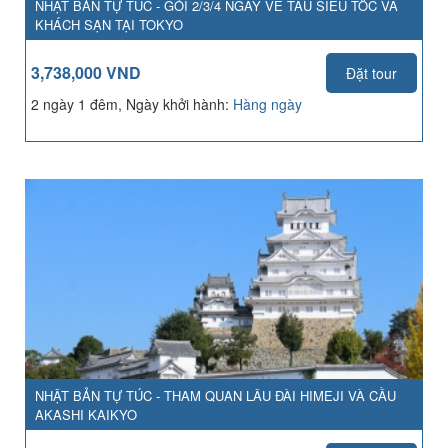
NHẬT BẢN TỰ TÚC - GÓI 2/3/4 NGÀY VÉ TÀU SIÊU TỐC VÀ
KHÁCH SẠN TẠI TOKYO
3,738,000 VND
Đặt tour
2 ngày 1 đêm, Ngày khởi hành:
Hàng ngày
NHẬT BẢN TỰ TÚC - THAM QUAN LÂU ĐÀI HIMEJI VÀ CẦU
AKASHI KAIKYO