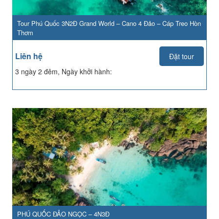
Tour Phú Quốc 3N2Đ Grand World – Cano 4 Đảo – Cáp Treo Hòn
Thơm
Liên hệ
Đặt tour
3 ngày 2 đêm, Ngày khởi hành:
PHÚ QUỐC ĐẢO NGỌC – 4N3Đ