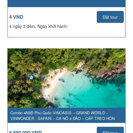
4 VND
Đặt tour
4 ngày 3 đêm, Ngày khởi hành:
Combo 4N3Đ Phú Quốc VINOASIS – GRAND WORLD –
VINWONDER - SAFARI – CA NÔ 4 ĐẢO – CÁP TREO HÒN
THƠM
5,880,000 VND
Đặt tour