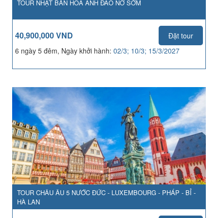
TOUR NHẬT BẢN HOA ANH ĐÀO NỞ SỚM
40,900,000 VND
Đặt tour
6 ngày 5 đêm, Ngày khởi hành:
02/3; 10/3; 15/3/2027
TOUR CHÂU ÂU 5 NƯỚC ĐỨC - LUXEMBOURG - PHÁP - BỈ -
HÀ LAN