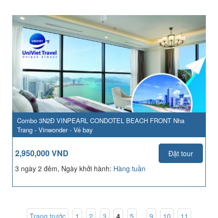
Combo 3N2Đ VINPEARL CONDOTEL BEACH FRONT Nha
Trang - Vinwonder - Vé bay
2,950,000 VND
Đặt tour
3 ngày 2 đêm, Ngày khởi hành:
Hàng tuần
Trang trước
1
,
2
,
3
,
4
,
5
...
9
,
10
,
11