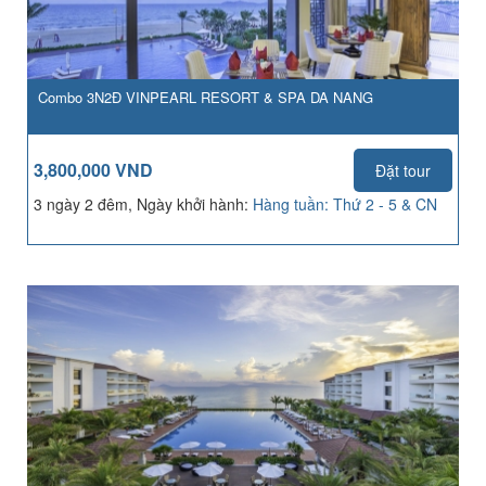
Combo 3N2Đ VINPEARL RESORT & SPA DA NANG
3,800,000 VND
Đặt tour
3 ngày 2 đêm, Ngày khởi hành:
Hàng tuần: Thứ 2 - 5 & CN