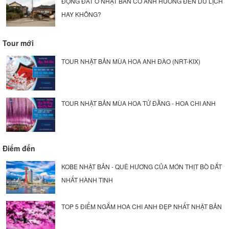
ĐỘNG ĐẤT Ở NHẬT BẢN CÓ ẢNH HƯỞNG ĐẾN DU LỊCH
HAY KHÔNG?
Tour mới
TOUR NHẬT BẢN MÙA HOA ANH ĐÀO (NRT-KIX)
TOUR NHẬT BẢN MÙA HOA TỬ ĐẰNG - HOA CHI ANH
Điểm đến
KOBE NHẬT BẢN - QUÊ HƯƠNG CỦA MÓN THỊT BÒ ĐẮT
NHẤT HÀNH TINH
TOP 5 ĐIỂM NGẮM HOA CHI ANH ĐẸP NHẤT NHẬT BẢN