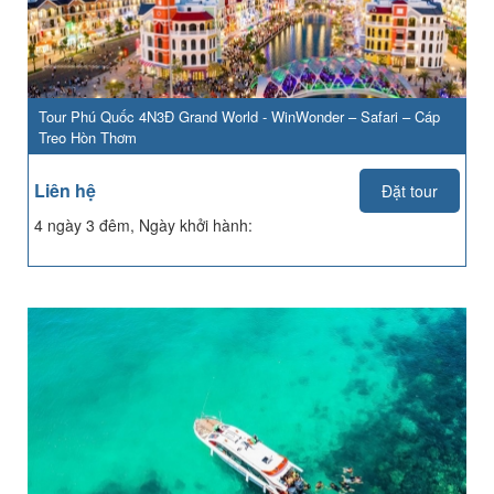
Tour Phú Quốc 4N3Đ Grand World - WinWonder – Safari – Cáp
Treo Hòn Thơm
Liên hệ
Đặt tour
4 ngày 3 đêm, Ngày khởi hành: