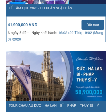
TẾT ÂM LỊCH 2026 - DU XUÂN NHẬT BẢN
41,900,000 VND
Đặt tour
6 ngày 5 đêm, Ngày khởi hành:
16/02 (29 Tết); 19/02 (Mùng
3) /2026
TOUR CHÂU ÂU ĐỨC – HÀ LAN – BỈ – PHÁP – THỤY SĨ – Ý