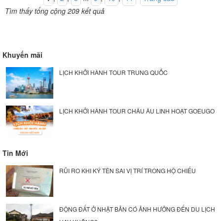
Tìm thấy tổng cộng 209 kết quả
Khuyến mãi
LỊCH KHỞI HÀNH TOUR TRUNG QUỐC
LỊCH KHỞI HÀNH TOUR CHÂU ÂU LINH HOẠT GOEUGO
Tin Mới
RỦI RO KHI KÝ TÊN SAI VỊ TRÍ TRONG HỘ CHIẾU
ĐỘNG ĐẤT Ở NHẬT BẢN CÓ ẢNH HƯỞNG ĐẾN DU LỊCH