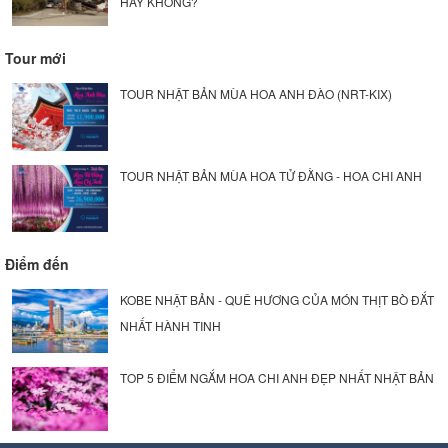
HAY KHÔNG?
Tour mới
TOUR NHẬT BẢN MÙA HOA ANH ĐÀO (NRT-KIX)
TOUR NHẬT BẢN MÙA HOA TỬ ĐẰNG - HOA CHI ANH
Điểm đến
KOBE NHẬT BẢN - QUÊ HƯƠNG CỦA MÓN THỊT BÒ ĐẮT
NHẤT HÀNH TINH
TOP 5 ĐIỂM NGẮM HOA CHI ANH ĐẸP NHẤT NHẬT BẢN