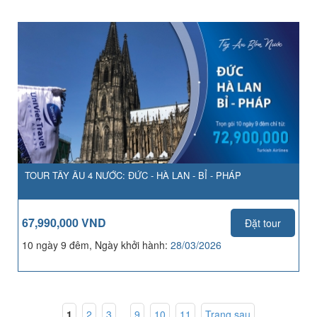
TOUR TÂY ÂU 4 NƯỚC: ĐỨC - HÀ LAN - BỈ - PHÁP
67,990,000 VND
Đặt tour
10 ngày 9 đêm, Ngày khởi hành:
28/03/2026
1
,
2
,
3
...
9
,
10
,
11
Trang sau