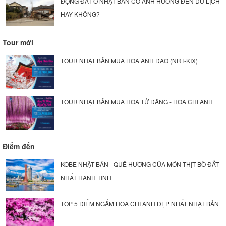
ĐỘNG ĐẤT Ở NHẬT BẢN CÓ ẢNH HƯỞNG ĐẾN DU LỊCH
HAY KHÔNG?
Tour mới
TOUR NHẬT BẢN MÙA HOA ANH ĐÀO (NRT-KIX)
TOUR NHẬT BẢN MÙA HOA TỬ ĐẰNG - HOA CHI ANH
Điểm đến
KOBE NHẬT BẢN - QUÊ HƯƠNG CỦA MÓN THỊT BÒ ĐẮT
NHẤT HÀNH TINH
TOP 5 ĐIỂM NGẮM HOA CHI ANH ĐẸP NHẤT NHẬT BẢN