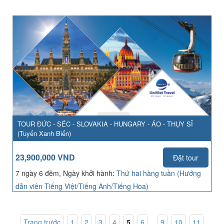
TOUR ĐỨC - SÉC - SLOVAKIA - HUNGARY - ÁO - THỤY SĨ
(Tuyến Xanh Biển)
23,900,000 VND
Đặt tour
7 ngày 6 đêm, Ngày khởi hành:
Thứ hai hàng tuần (Hướng
dẫn viên Tiếng Việt/Tiếng Anh/Tiếng Hoa)
Trang trước
1
,
2
,
3
,
4
,
5
,
6
...
9
,
10
,
11