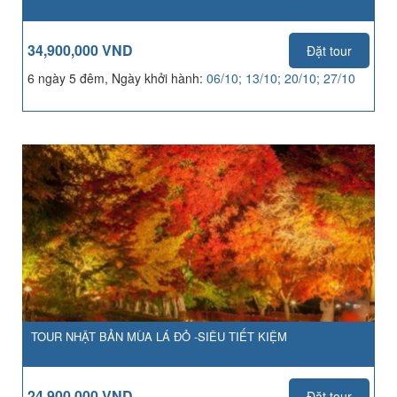
34,900,000 VND
Đặt tour
6 ngày 5 đêm, Ngày khởi hành:
06/10; 13/10; 20/10; 27/10
TOUR NHẬT BẢN MÙA LÁ ĐỎ -SIÊU TIẾT KIỆM
24,900,000 VND
Đặt tour