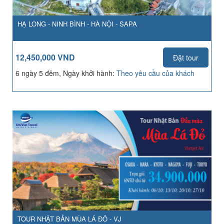
HẠ LONG - NINH BÌNH - HÀ NỘI - SAPA
12,450,000 VND
Đặt tour
6 ngày 5 đêm, Ngày khởi hành:
Theo yêu cầu của khách
TOUR NHẬT BẢN MÙA LÁ ĐỎ - VJ