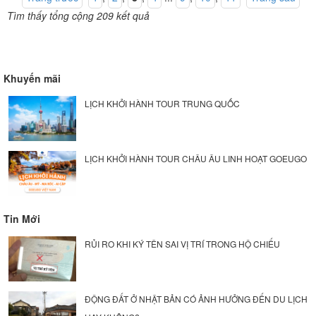
Tìm thấy tổng cộng 209 kết quả
Khuyến mãi
LỊCH KHỞI HÀNH TOUR TRUNG QUỐC
LỊCH KHỞI HÀNH TOUR CHÂU ÂU LINH HOẠT GOEUGO
Tin Mới
RỦI RO KHI KÝ TÊN SAI VỊ TRÍ TRONG HỘ CHIẾU
ĐỘNG ĐẤT Ở NHẬT BẢN CÓ ẢNH HƯỞNG ĐẾN DU LỊCH