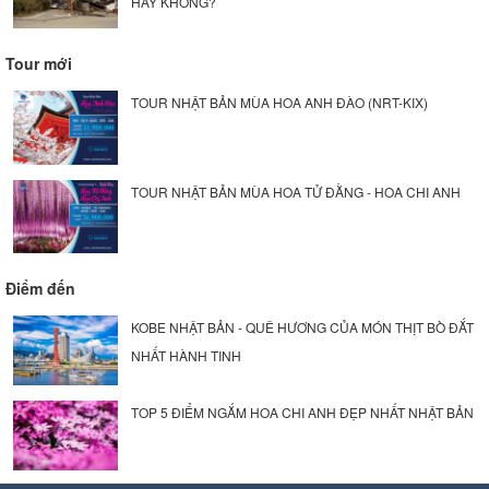
HAY KHÔNG?
Tour mới
TOUR NHẬT BẢN MÙA HOA ANH ĐÀO (NRT-KIX)
TOUR NHẬT BẢN MÙA HOA TỬ ĐẰNG - HOA CHI ANH
Điểm đến
KOBE NHẬT BẢN - QUÊ HƯƠNG CỦA MÓN THỊT BÒ ĐẮT
NHẤT HÀNH TINH
TOP 5 ĐIỂM NGẮM HOA CHI ANH ĐẸP NHẤT NHẬT BẢN