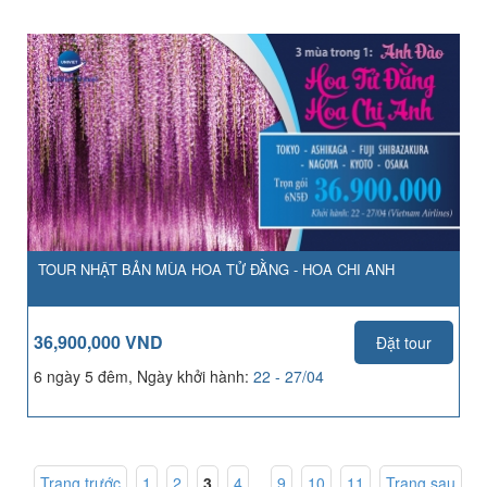
TOUR NHẬT BẢN MÙA HOA TỬ ĐẰNG - HOA CHI ANH
36,900,000 VND
Đặt tour
6 ngày 5 đêm, Ngày khởi hành:
22 - 27/04
Trang trước
1
,
2
,
3
,
4
...
9
,
10
,
11
Trang sau