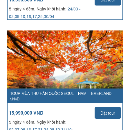
5 ngày 4 đêm, Ngày khởi hành:
24/03 -
02;09;10;16;17;25;30/04
TOUR MÙA THU HÀN QUỐC SEOUL – NAMI - EVERLAND
5N4D
15,990,000 VND
Đặt tour
5 ngày 4 đêm, Ngày khởi hành:
02,07,09,16,17,23,24,28,30,31/10;