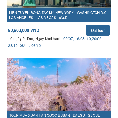
LIÊN TUYẾN ĐÔNG TÂY MỸ NEW YORK - WASHINGTON D.C -
LOS ANGELES - LAS VEGAS 10N9D
80,900,000 VND
Đặt tour
10 ngày 9 đêm, Ngày khởi hành:
09/07; 16/08; 10,20/09;
23/10; 08/11; 06/12
TOUR MÙA XUÂN HÀN QUỐC BUSAN - DAEGU - SEOUL