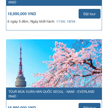
6N5D
18,990,000 VND
Đặt tour
6 ngày 5 đêm, Ngày khởi hành:
11/04; 18/04
TOUR MÙA XUÂN HÀN QUỐC SEOUL - NAMI - EVERLAND
5N4D
16,990,000 VND
Đặt tour