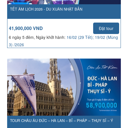
TẾT ÂM LỊCH 2026 - DU XUÂN NHẬT BẢN
41,900,000 VND
Đặt tour
6 ngày 5 đêm, Ngày khởi hành:
16/02 (29 Tết); 19/02 (Mùng
3) /2026
TOUR CHÂU ÂU ĐỨC – HÀ LAN – BỈ – PHÁP – THỤY SĨ – Ý