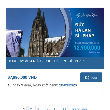
TOUR TÂY ÂU 4 NƯỚC: ĐỨC - HÀ LAN - BỈ - PHÁP
67,990,000 VND
Đặt tour
10 ngày 9 đêm, Ngày khởi hành:
28/03/2026
1
,
2
,
3
...
9
,
10
,
11
Trang sau