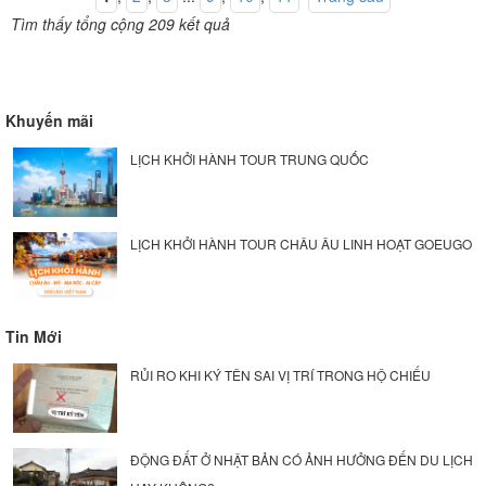
Tìm thấy tổng cộng 209 kết quả
Khuyến mãi
LỊCH KHỞI HÀNH TOUR TRUNG QUỐC
LỊCH KHỞI HÀNH TOUR CHÂU ÂU LINH HOẠT GOEUGO
Tin Mới
RỦI RO KHI KÝ TÊN SAI VỊ TRÍ TRONG HỘ CHIẾU
ĐỘNG ĐẤT Ở NHẬT BẢN CÓ ẢNH HƯỞNG ĐẾN DU LỊCH