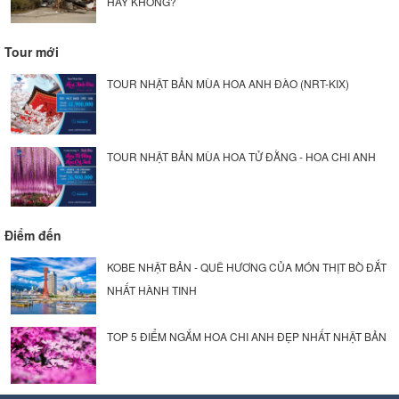
HAY KHÔNG?
Tour mới
TOUR NHẬT BẢN MÙA HOA ANH ĐÀO (NRT-KIX)
TOUR NHẬT BẢN MÙA HOA TỬ ĐẰNG - HOA CHI ANH
Điểm đến
KOBE NHẬT BẢN - QUÊ HƯƠNG CỦA MÓN THỊT BÒ ĐẮT
NHẤT HÀNH TINH
TOP 5 ĐIỂM NGẮM HOA CHI ANH ĐẸP NHẤT NHẬT BẢN