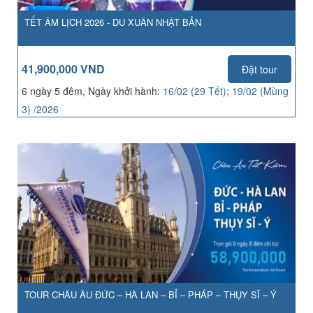
TẾT ÂM LỊCH 2026 - DU XUÂN NHẬT BẢN
41,900,000 VND
Đặt tour
6 ngày 5 đêm, Ngày khởi hành:
16/02 (29 Tết); 19/02 (Mùng
3) /2026
TOUR CHÂU ÂU ĐỨC – HÀ LAN – BỈ – PHÁP – THỤY SĨ – Ý