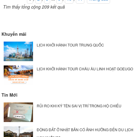
Tìm thấy tổng cộng 209 kết quả
Khuyến mãi
LỊCH KHỞI HÀNH TOUR TRUNG QUỐC
LỊCH KHỞI HÀNH TOUR CHÂU ÂU LINH HOẠT GOEUGO
Tin Mới
RỦI RO KHI KÝ TÊN SAI VỊ TRÍ TRONG HỘ CHIẾU
ĐỘNG ĐẤT Ở NHẬT BẢN CÓ ẢNH HƯỞNG ĐẾN DU LỊCH