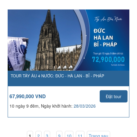
TOUR TÂY ÂU 4 NƯỚC: ĐỨC - HÀ LAN - BỈ - PHÁP
67,990,000 VND
Đặt tour
10 ngày 9 đêm, Ngày khởi hành:
28/03/2026
1
,
2
,
3
...
9
,
10
,
11
Trang sau