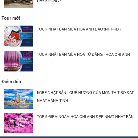
HAY KHÔNG?
Tour mới
TOUR NHẬT BẢN MÙA HOA ANH ĐÀO (NRT-KIX)
TOUR NHẬT BẢN MÙA HOA TỬ ĐẰNG - HOA CHI ANH
Điểm đến
KOBE NHẬT BẢN - QUÊ HƯƠNG CỦA MÓN THỊT BÒ ĐẮT
NHẤT HÀNH TINH
TOP 5 ĐIỂM NGẮM HOA CHI ANH ĐẸP NHẤT NHẬT BẢN