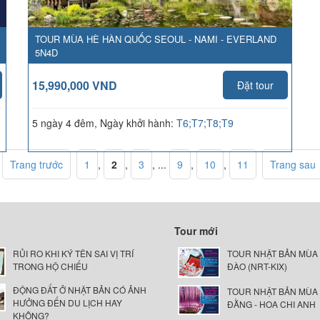
TOUR MÙA HÈ HÀN QUỐC SEOUL - NAMI - EVERLAND
5N4D
15,990,000 VND
Đặt tour
5 ngày 4 đêm, Ngày khởi hành:
T6;T7;T8;T9
Trang trước
1
,
2
,
3
, ...
9
,
10
,
11
Trang sau
Tour mới
RỦI RO KHI KÝ TÊN SAI VỊ TRÍ
TOUR NHẬT BẢN MÙA
TRONG HỘ CHIẾU
ĐÀO (NRT-KIX)
ĐỘNG ĐẤT Ở NHẬT BẢN CÓ ẢNH
TOUR NHẬT BẢN MÙA
HƯỞNG ĐẾN DU LỊCH HAY
ĐẰNG - HOA CHI ANH
KHÔNG?