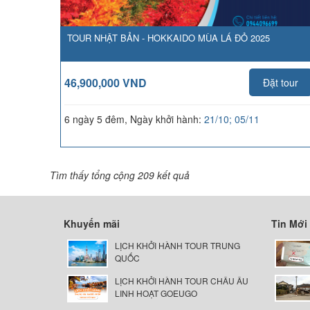
TOUR NHẬT BẢN - HOKKAIDO MÙA LÁ ĐỎ 2025
46,900,000 VND
Đặt tour
6 ngày 5 đêm, Ngày khởi hành:
21/10; 05/11
Tìm thấy tổng cộng 209 kết quả
Khuyến mãi
Tin Mới
LỊCH KHỞI HÀNH TOUR TRUNG
QUỐC
LỊCH KHỞI HÀNH TOUR CHÂU ÂU
LINH HOẠT GOEUGO