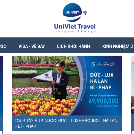
ƯỚC
VISA - VÉ BAY
LỊCH KHỞI HÀNH
KINH NGHIỆM D
TOUR TÂY ÂU 5 NƯỚC: ĐỨC – LUXEMBOURG – HÀ LAN
– BỈ - PHÁP