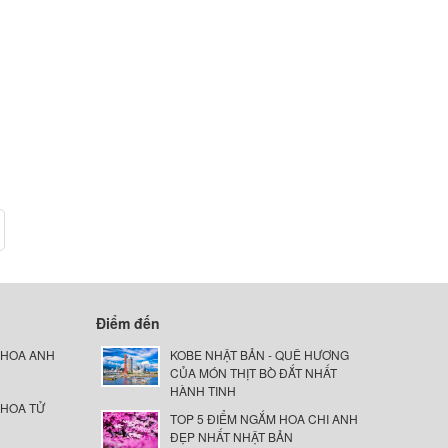
Điểm đến
 HOA ANH
KOBE NHẬT BẢN - QUÊ HƯƠNG
CỦA MÓN THỊT BÒ ĐẮT NHẤT
HÀNH TINH
 HOA TỬ
TOP 5 ĐIỂM NGẮM HOA CHI ANH
ĐẸP NHẤT NHẬT BẢN