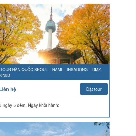
TOUR HÀN QUỐC SEOUL – NAMI – INSADONG – DMZ
6N5D
Liên hệ
Đặt tour
6 ngày 5 đêm, Ngày khởi hành: