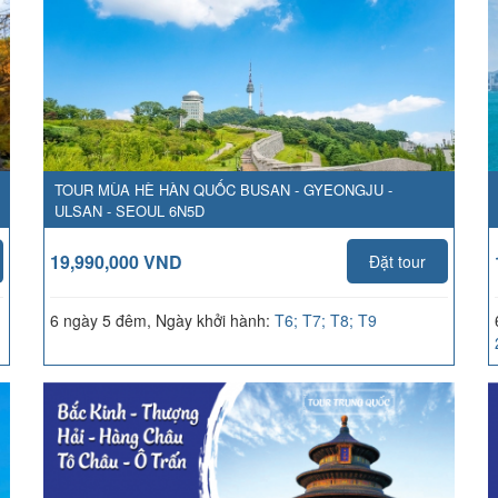
TOUR MÙA HÈ HÀN QUỐC BUSAN - GYEONGJU -
ULSAN - SEOUL 6N5D
19,990,000 VND
Đặt tour
6 ngày 5 đêm, Ngày khởi hành:
T6; T7; T8; T9