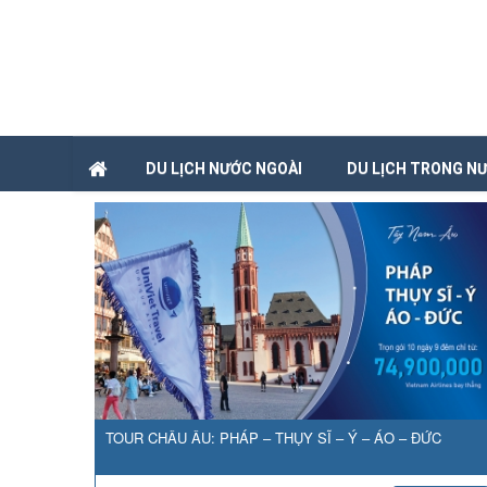
DU LỊCH NƯỚC NGOÀI
DU LỊCH TRONG N
TOUR CHÂU ÂU: PHÁP – THỤY SĨ – Ý – ÁO – ĐỨC