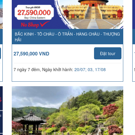
BẮC KINH - TÔ CHÂU - Ô TRẤN - HÀNG CHÂU - THƯỢNG
HẢI
27,590,000 VND
Đặt tour
7 ngày 7 đêm, Ngày khởi hành:
20/07; 03, 17/08