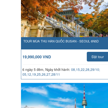
TOUR MÙA THU HÀN QUỐC BUSAN - SEOUL 6N5D
19,990,000 VND
Đặt tour
6 ngày 5 đêm, Ngày khởi hành:
08,15,22,28,29/10;
05,12,19,25,26,27,28/11