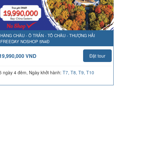
HÀNG CHÂU - Ô TRẤN - TÔ CHÂU - THƯỢNG HẢI
FREEDAY NOSHOP 5N4Đ
19,990,000 VND
Đặt tour
5 ngày 4 đêm, Ngày khởi hành:
T7, T8, T9, T10