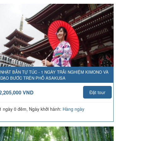
NHẬT BẢN TỰ TÚC - 1 NGÀY TRẢI NGHIỆM KIMONO VÀ
DẠO BƯỚC TRÊN PHỐ ASAKUSA
2,205,000 VND
Đặt tour
1 ngày 0 đêm, Ngày khởi hành:
Hàng ngày