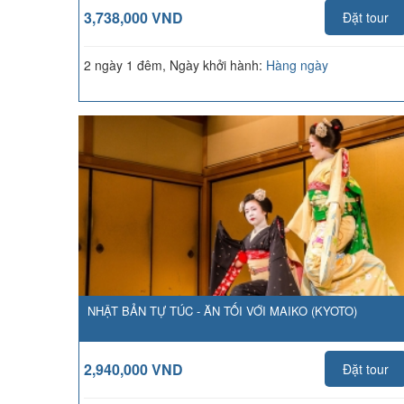
3,738,000 VND
Đặt tour
2 ngày 1 đêm, Ngày khởi hành:
Hàng ngày
NHẬT BẢN TỰ TÚC - ĂN TỐI VỚI MAIKO (KYOTO)
2,940,000 VND
Đặt tour