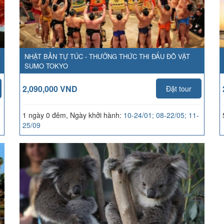
NHẬT BẢN TỰ TÚC - THƯỞNG THỨC THI ĐẤU ĐÔ VẬT
SUMO TOKYO
2,090,000 VND
Đặt tour
1 ngày 0 đêm, Ngày khởi hành:
10-24/01; 08-22/05; 11-
25/09