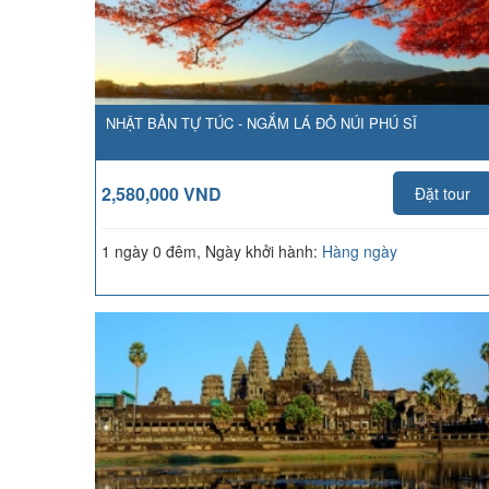
NHẬT BẢN TỰ TÚC - NGẮM LÁ ĐỎ NÚI PHÚ SĨ
2,580,000 VND
Đặt tour
1 ngày 0 đêm, Ngày khởi hành:
Hàng ngày