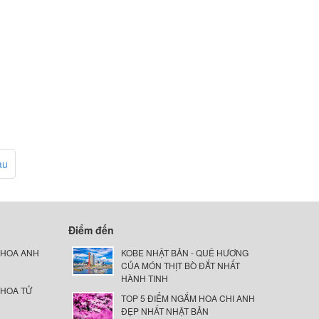
au
Điểm đến
 HOA ANH
KOBE NHẬT BẢN - QUÊ HƯƠNG
CỦA MÓN THỊT BÒ ĐẮT NHẤT
HÀNH TINH
 HOA TỬ
TOP 5 ĐIỂM NGẮM HOA CHI ANH
ĐẸP NHẤT NHẬT BẢN