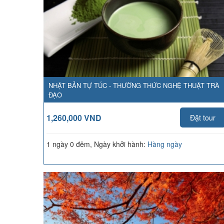
NHẬT BẢN TỰ TÚC - THƯỜNG THỨC NGHỆ THUẬT TRÀ
ĐẠO
1,260,000 VND
Đặt tour
1 ngày 0 đêm, Ngày khởi hành:
Hàng ngày