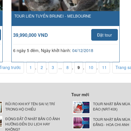
TOUR LIÊN TUYẾN BRUNEI - MELBOURNE
39,990,000 VND
Đặt tour
6 ngày 5 đêm, Ngày khởi hành:
04/12/2018
Trang trước
1
,
2
,
3
...
8
,
9
,
10
,
11
Trang s
Tour mới
RỦI RO KHI KÝ TÊN SAI VỊ TRÍ
TOUR NHẬT BẢN MÙA
TRONG HỘ CHIẾU
ĐÀO (NRT-KIX)
ĐỘNG ĐẤT Ở NHẬT BẢN CÓ ẢNH
TOUR NHẬT BẢN MÙA
HƯỞNG ĐẾN DU LỊCH HAY
ĐẰNG - HOA CHI ANH
KHÔNG?