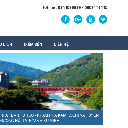
Hotline: 0944096699 - 0909111445
U LỊCH
ĐIỂM ĐẾN
LIÊN HỆ
NHẬT BẢN TỰ TÚC - KHÁM PHÁ KAMIKOCHI VÀ TUYẾN
ĐƯỜNG NÚI TATEYAMA KUROBE