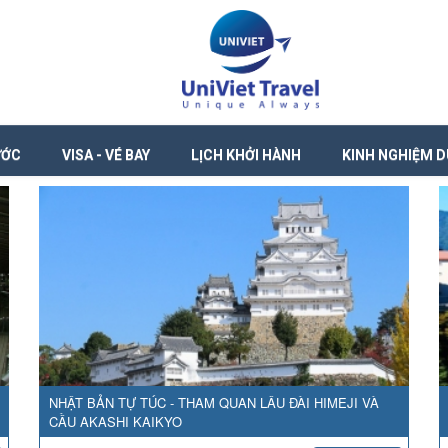
ƯỚC
VISA - VÉ BAY
LỊCH KHỞI HÀNH
KINH NGHIỆM D
NHẬT BẢN TỰ TÚC - THAM QUAN LÂU ĐÀI HIMEJI VÀ
CẦU AKASHI KAIKYO