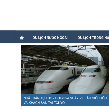
DU LỊCH NƯỚC NGOÀI
DU LỊCH TRONG N
NHẬT BẢN TỰ TÚC - GÓI 2/3/4 NGÀY VÉ TÀU SIÊU TỐC
VÀ KHÁCH SẠN TẠI TOKYO