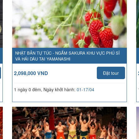
NHẬT BẢN TỰ TÚC - NGẮM SAKURA KHU VỰC PHÚ SĨ
VÀ HÁI DÂU TẠI YAMANASHI
2,098,000 VND
Đặt tour
1 ngày 0 đêm, Ngày khởi hành:
01-17/04