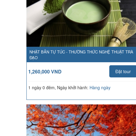
NHẬT BẢN TỰ TÚC - THƯỜNG THỨC NGHỆ THUẬT TRÀ
ĐẠO
1,260,000 VND
Đặt tour
1 ngày 0 đêm, Ngày khởi hành:
Hàng ngày