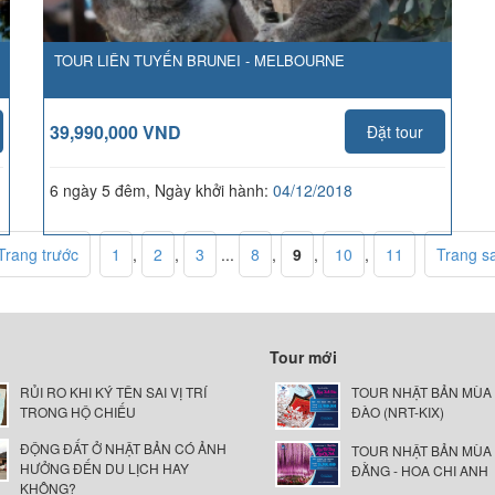
TOUR LIÊN TUYẾN BRUNEI - MELBOURNE
39,990,000 VND
Đặt tour
6 ngày 5 đêm, Ngày khởi hành:
04/12/2018
Trang trước
1
,
2
,
3
...
8
,
9
,
10
,
11
Trang s
Tour mới
RỦI RO KHI KÝ TÊN SAI VỊ TRÍ
TOUR NHẬT BẢN MÙA
TRONG HỘ CHIẾU
ĐÀO (NRT-KIX)
ĐỘNG ĐẤT Ở NHẬT BẢN CÓ ẢNH
TOUR NHẬT BẢN MÙA
HƯỞNG ĐẾN DU LỊCH HAY
ĐẰNG - HOA CHI ANH
KHÔNG?