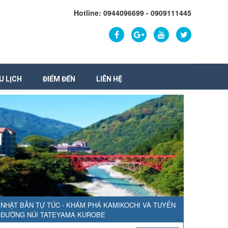
Hotline: 0944096699 - 0909111445
U LỊCH
ĐIỂM ĐẾN
LIÊN HỆ
NHẬT BẢN TỰ TÚC - KHÁM PHÁ KAMIKOCHI VÀ TUYẾN
ĐƯỜNG NÚI TATEYAMA KUROBE