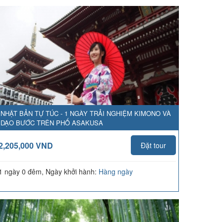
NHẬT BẢN TỰ TÚC - 1 NGÀY TRẢI NGHIỆM KIMONO VÀ
DẠO BƯỚC TRÊN PHỐ ASAKUSA
2,205,000 VND
Đặt tour
1 ngày 0 đêm, Ngày khởi hành:
Hàng ngày