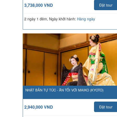
3,738,000 VND
Đặt tour
2 ngày 1 đêm, Ngày khởi hành:
Hàng ngày
NHẬT BẢN TỰ TÚC - ĂN TỐI VỚI MAIKO (KYOTO)
2,940,000 VND
Đặt tour