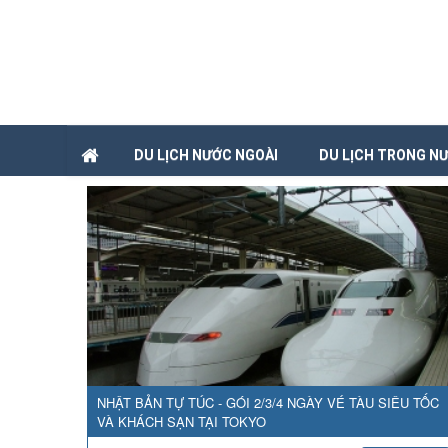
DU LỊCH NƯỚC NGOÀI
DU LỊCH TRONG N
NHẬT BẢN TỰ TÚC - GÓI 2/3/4 NGÀY VÉ TÀU SIÊU TỐC
VÀ KHÁCH SẠN TẠI TOKYO