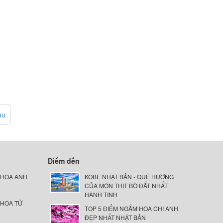
au
Điểm đến
 HOA ANH
KOBE NHẬT BẢN - QUÊ HƯƠNG
CỦA MÓN THỊT BÒ ĐẮT NHẤT
HÀNH TINH
 HOA TỬ
TOP 5 ĐIỂM NGẮM HOA CHI ANH
ĐẸP NHẤT NHẬT BẢN