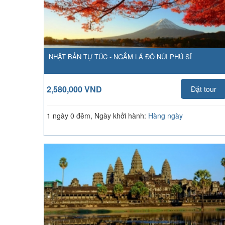
NHẬT BẢN TỰ TÚC - NGẮM LÁ ĐỎ NÚI PHÚ SĨ
2,580,000 VND
Đặt tour
1 ngày 0 đêm, Ngày khởi hành:
Hàng ngày