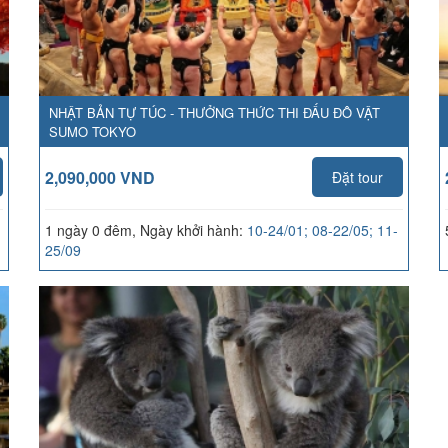
NHẬT BẢN TỰ TÚC - THƯỞNG THỨC THI ĐẤU ĐÔ VẬT
SUMO TOKYO
2,090,000 VND
Đặt tour
1 ngày 0 đêm, Ngày khởi hành:
10-24/01; 08-22/05; 11-
25/09