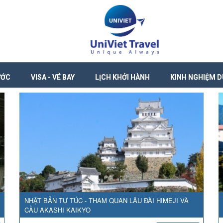
ƯỚC
VISA - VÉ BAY
LỊCH KHỞI HÀNH
KINH NGHIỆM D
NHẬT BẢN TỰ TÚC - THAM QUAN LÂU ĐÀI HIMEJI VÀ
CẦU AKASHI KAIKYO