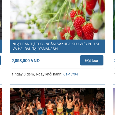
NHẬT BẢN TỰ TÚC - NGẮM SAKURA KHU VỰC PHÚ SĨ
VÀ HÁI DÂU TẠI YAMANASHI
2,098,000 VND
Đặt tour
1 ngày 0 đêm, Ngày khởi hành:
01-17/04