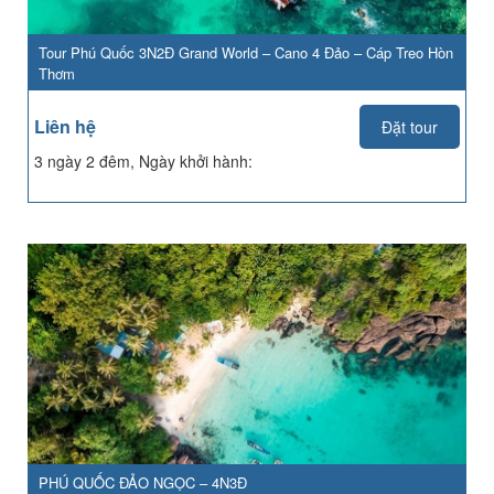
Tour Phú Quốc 3N2Đ Grand World – Cano 4 Đảo – Cáp Treo Hòn
Thơm
Liên hệ
Đặt tour
3 ngày 2 đêm, Ngày khởi hành:
PHÚ QUỐC ĐẢO NGỌC – 4N3Đ