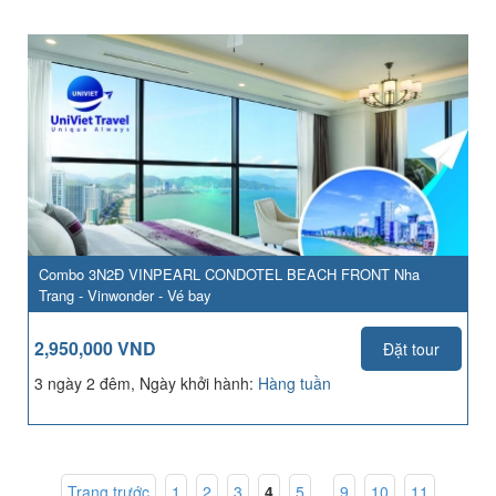
Combo 3N2Đ VINPEARL CONDOTEL BEACH FRONT Nha
Trang - Vinwonder - Vé bay
2,950,000 VND
Đặt tour
3 ngày 2 đêm, Ngày khởi hành:
Hàng tuần
Trang trước
1
,
2
,
3
,
4
,
5
...
9
,
10
,
11