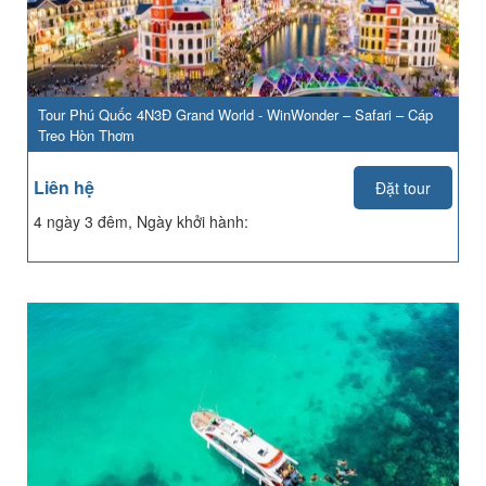
Tour Phú Quốc 4N3Đ Grand World - WinWonder – Safari – Cáp
Treo Hòn Thơm
Liên hệ
Đặt tour
4 ngày 3 đêm, Ngày khởi hành: