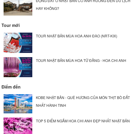
ĐỘNG ĐẤT Ở NHẬT BẢN CÓ ẢNH HƯỞNG ĐẾN DU LỊCH
HAY KHÔNG?
Tour mới
TOUR NHẬT BẢN MÙA HOA ANH ĐÀO (NRT-KIX)
TOUR NHẬT BẢN MÙA HOA TỬ ĐẰNG - HOA CHI ANH
Điểm đến
KOBE NHẬT BẢN - QUÊ HƯƠNG CỦA MÓN THỊT BÒ ĐẮT
NHẤT HÀNH TINH
TOP 5 ĐIỂM NGẮM HOA CHI ANH ĐẸP NHẤT NHẬT BẢN