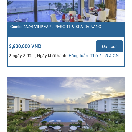
Combo 3N2Đ VINPEARL RESORT & SPA DA NANG
3,800,000 VND
Đặt tour
3 ngày 2 đêm, Ngày khởi hành:
Hàng tuần: Thứ 2 - 5 & CN