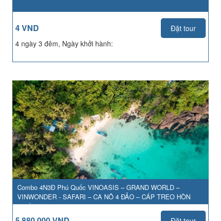
4 VND
Đặt tour
4 ngày 3 đêm, Ngày khởi hành:
Combo 4N3Đ Phú Quốc VINOASIS – GRAND WORLD –
VINWONDER - SAFARI – CA NÔ 4 ĐẢO – CÁP TREO HÒN
THƠM
5,880,000 VND
Đặt tour