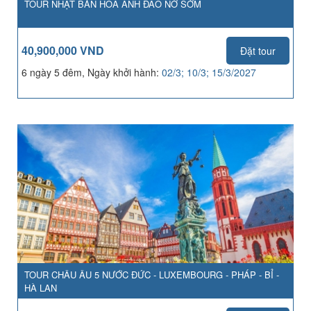
TOUR NHẬT BẢN HOA ANH ĐÀO NỞ SỚM
40,900,000 VND
Đặt tour
6 ngày 5 đêm, Ngày khởi hành:
02/3; 10/3; 15/3/2027
TOUR CHÂU ÂU 5 NƯỚC ĐỨC - LUXEMBOURG - PHÁP - BỈ -
HÀ LAN