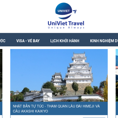
ƯỚC
VISA - VÉ BAY
LỊCH KHỞI HÀNH
KINH NGHIỆM D
NHẬT BẢN TỰ TÚC - THAM QUAN LÂU ĐÀI HIMEJI VÀ
CẦU AKASHI KAIKYO