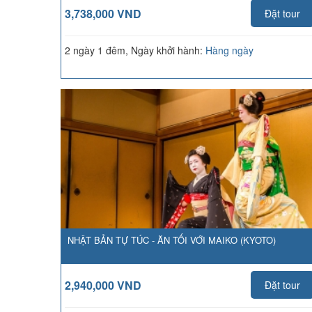
3,738,000 VND
Đặt tour
2 ngày 1 đêm, Ngày khởi hành:
Hàng ngày
NHẬT BẢN TỰ TÚC - ĂN TỐI VỚI MAIKO (KYOTO)
2,940,000 VND
Đặt tour