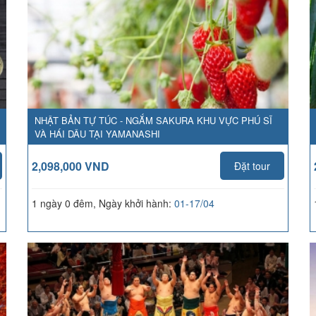
NHẬT BẢN TỰ TÚC - NGẮM SAKURA KHU VỰC PHÚ SĨ
VÀ HÁI DÂU TẠI YAMANASHI
2,098,000 VND
Đặt tour
1 ngày 0 đêm, Ngày khởi hành:
01-17/04