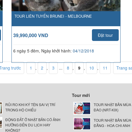
TOUR LIÊN TUYẾN BRUNEI - MELBOURNE
39,990,000 VND
Đặt tour
6 ngày 5 đêm, Ngày khởi hành:
04/12/2018
Trang trước
1
,
2
,
3
...
8
,
9
,
10
,
11
Trang s
Tour mới
RỦI RO KHI KÝ TÊN SAI VỊ TRÍ
TOUR NHẬT BẢN MÙA
TRONG HỘ CHIẾU
ĐÀO (NRT-KIX)
ĐỘNG ĐẤT Ở NHẬT BẢN CÓ ẢNH
TOUR NHẬT BẢN MÙA
HƯỞNG ĐẾN DU LỊCH HAY
ĐẰNG - HOA CHI ANH
KHÔNG?