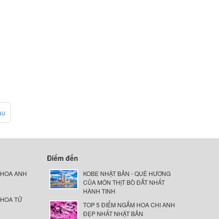
au
Điểm đến
 HOA ANH
KOBE NHẬT BẢN - QUÊ HƯƠNG
CỦA MÓN THỊT BÒ ĐẮT NHẤT
HÀNH TINH
 HOA TỬ
TOP 5 ĐIỂM NGẮM HOA CHI ANH
ĐẸP NHẤT NHẬT BẢN