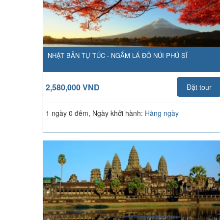
NHẬT BẢN TỰ TÚC - NGẮM LÁ ĐỎ NÚI PHÚ SĨ
2,580,000 VND
Đặt tour
1 ngày 0 đêm, Ngày khởi hành:
Hàng ngày