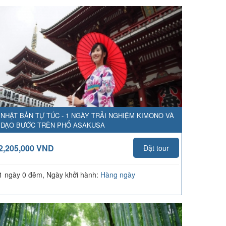
NHẬT BẢN TỰ TÚC - 1 NGÀY TRẢI NGHIỆM KIMONO VÀ
DẠO BƯỚC TRÊN PHỐ ASAKUSA
2,205,000 VND
Đặt tour
1 ngày 0 đêm, Ngày khởi hành:
Hàng ngày