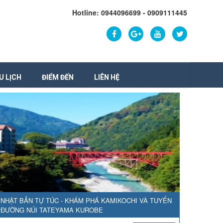
Hotline: 0944096699 - 0909111445
U LỊCH
ĐIỂM ĐẾN
LIÊN HỆ
NHẬT BẢN TỰ TÚC - KHÁM PHÁ KAMIKOCHI VÀ TUYẾN
ĐƯỜNG NÚI TATEYAMA KUROBE