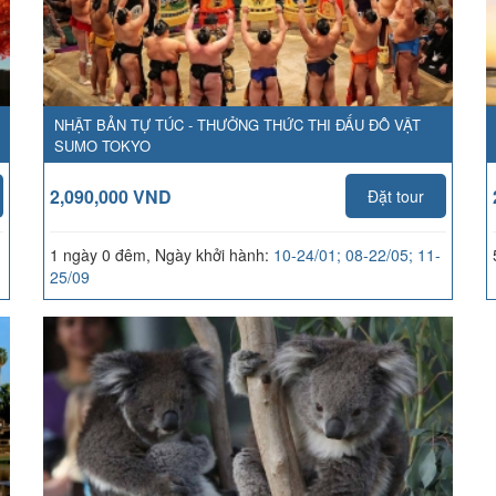
NHẬT BẢN TỰ TÚC - THƯỞNG THỨC THI ĐẤU ĐÔ VẬT
SUMO TOKYO
2,090,000 VND
Đặt tour
1 ngày 0 đêm, Ngày khởi hành:
10-24/01; 08-22/05; 11-
25/09