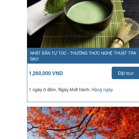
NHẬT BẢN TỰ TÚC - THƯỜNG THỨC NGHỆ THUẬT TRÀ
ĐẠO
1,260,000 VND
Đặt tour
1 ngày 0 đêm, Ngày khởi hành:
Hàng ngày