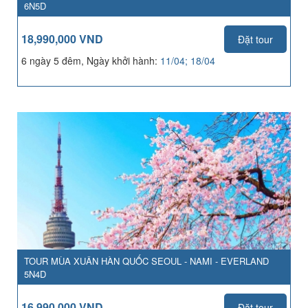
6N5D
18,990,000 VND
Đặt tour
6 ngày 5 đêm, Ngày khởi hành:
11/04; 18/04
TOUR MÙA XUÂN HÀN QUỐC SEOUL - NAMI - EVERLAND
5N4D
16,990,000 VND
Đặt tour