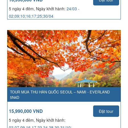
5 ngày 4 đêm, Ngày khởi hành:
24/03 -
02;09;10;16;17;25;30/04
TOUR MÙA THU HÀN QUỐC SEOUL – NAMI - EVERLAND
5N4D
15,990,000 VND
Đặt tour
5 ngày 4 đêm, Ngày khởi hành:
02,07,09,16,17,23,24,28,30,31/10;