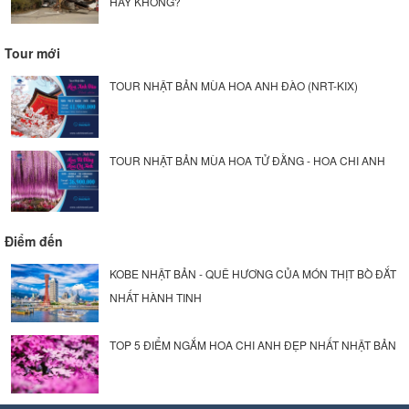
HAY KHÔNG?
Tour mới
TOUR NHẬT BẢN MÙA HOA ANH ĐÀO (NRT-KIX)
TOUR NHẬT BẢN MÙA HOA TỬ ĐẰNG - HOA CHI ANH
Điểm đến
KOBE NHẬT BẢN - QUÊ HƯƠNG CỦA MÓN THỊT BÒ ĐẮT
NHẤT HÀNH TINH
TOP 5 ĐIỂM NGẮM HOA CHI ANH ĐẸP NHẤT NHẬT BẢN