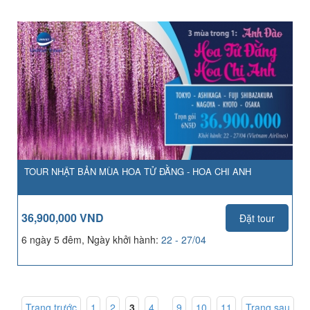
TOUR NHẬT BẢN MÙA HOA TỬ ĐẰNG - HOA CHI ANH
36,900,000 VND
Đặt tour
6 ngày 5 đêm, Ngày khởi hành:
22 - 27/04
Trang trước
1
,
2
,
3
,
4
...
9
,
10
,
11
Trang sau