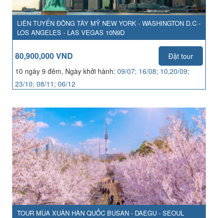
LIÊN TUYẾN ĐÔNG TÂY MỸ NEW YORK - WASHINGTON D.C -
LOS ANGELES - LAS VEGAS 10N9D
80,900,000 VND
Đặt tour
10 ngày 9 đêm, Ngày khởi hành:
09/07; 16/08; 10,20/09;
23/10; 08/11; 06/12
TOUR MÙA XUÂN HÀN QUỐC BUSAN - DAEGU - SEOUL