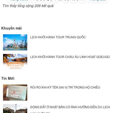
Tìm thấy tổng cộng 209 kết quả
Khuyến mãi
LỊCH KHỞI HÀNH TOUR TRUNG QUỐC
LỊCH KHỞI HÀNH TOUR CHÂU ÂU LINH HOẠT GOEUGO
Tin Mới
RỦI RO KHI KÝ TÊN SAI VỊ TRÍ TRONG HỘ CHIẾU
ĐỘNG ĐẤT Ở NHẬT BẢN CÓ ẢNH HƯỞNG ĐẾN DU LỊCH