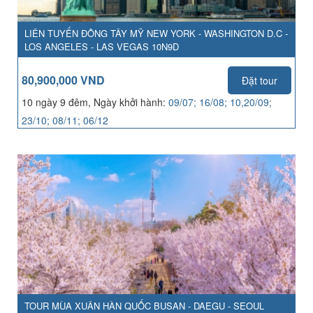
LIÊN TUYẾN ĐÔNG TÂY MỸ NEW YORK - WASHINGTON D.C -
LOS ANGELES - LAS VEGAS 10N9D
80,900,000 VND
Đặt tour
10 ngày 9 đêm, Ngày khởi hành:
09/07; 16/08; 10,20/09;
23/10; 08/11; 06/12
TOUR MÙA XUÂN HÀN QUỐC BUSAN - DAEGU - SEOUL