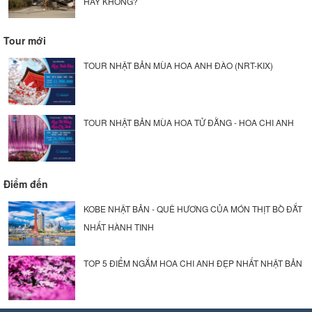
HAY KHÔNG?
Tour mới
TOUR NHẬT BẢN MÙA HOA ANH ĐÀO (NRT-KIX)
TOUR NHẬT BẢN MÙA HOA TỬ ĐẰNG - HOA CHI ANH
Điểm đến
KOBE NHẬT BẢN - QUÊ HƯƠNG CỦA MÓN THỊT BÒ ĐẮT
NHẤT HÀNH TINH
TOP 5 ĐIỂM NGẮM HOA CHI ANH ĐẸP NHẤT NHẬT BẢN