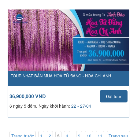
TOUR NHẬT BẢN MÙA HOA TỬ ĐẰNG - HOA CHI ANH
36,900,000 VND
Đặt tour
6 ngày 5 đêm, Ngày khởi hành:
22 - 27/04
Trang trước
1
,
2
,
3
,
4
...
9
,
10
,
11
Trang sau