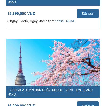
6N5D
18,990,000 VND
Đặt tour
6 ngày 5 đêm, Ngày khởi hành:
11/04; 18/04
TOUR MÙA XUÂN HÀN QUỐC SEOUL - NAMI - EVERLAND
5N4D
16,990,000 VND
Đặt tour