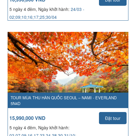
5 ngày 4 đêm, Ngày khởi hành:
24/03 -
02;09;10;16;17;25;30/04
TOUR MÙA THU HÀN QUỐC SEOUL – NAMI - EVERLAND
5N4D
15,990,000 VND
Đặt tour
5 ngày 4 đêm, Ngày khởi hành:
02,07,09,16,17,23,24,28,30,31/10;