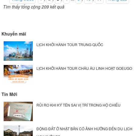
Tìm thấy tổng cộng 209 kết quả
Khuyến mãi
LỊCH KHỞI HÀNH TOUR TRUNG QUỐC
LỊCH KHỞI HÀNH TOUR CHÂU ÂU LINH HOẠT GOEUGO
Tin Mới
RỦI RO KHI KÝ TÊN SAI VỊ TRÍ TRONG HỘ CHIẾU
ĐỘNG ĐẤT Ở NHẬT BẢN CÓ ẢNH HƯỞNG ĐẾN DU LỊCH