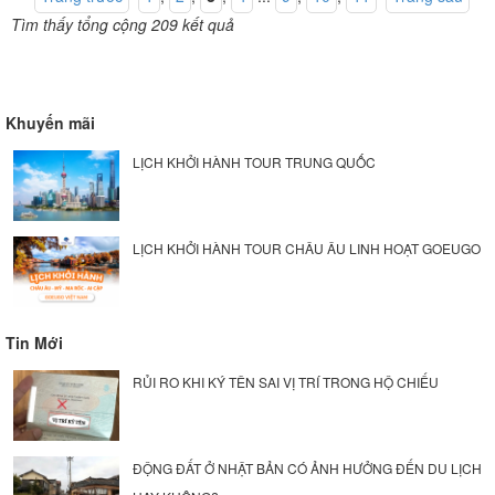
Tìm thấy tổng cộng 209 kết quả
Khuyến mãi
LỊCH KHỞI HÀNH TOUR TRUNG QUỐC
LỊCH KHỞI HÀNH TOUR CHÂU ÂU LINH HOẠT GOEUGO
Tin Mới
RỦI RO KHI KÝ TÊN SAI VỊ TRÍ TRONG HỘ CHIẾU
ĐỘNG ĐẤT Ở NHẬT BẢN CÓ ẢNH HƯỞNG ĐẾN DU LỊCH