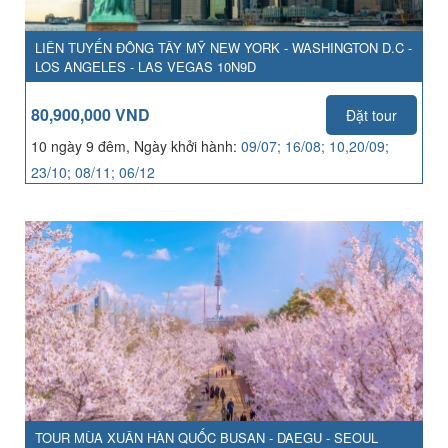
LIÊN TUYẾN ĐÔNG TÂY MỸ NEW YORK - WASHINGTON D.C -
LOS ANGELES - LAS VEGAS 10N9D
80,900,000 VND
Đặt tour
10 ngày 9 đêm, Ngày khởi hành:
09/07; 16/08; 10,20/09;
23/10; 08/11; 06/12
TOUR MÙA XUÂN HÀN QUỐC BUSAN - DAEGU - SEOUL