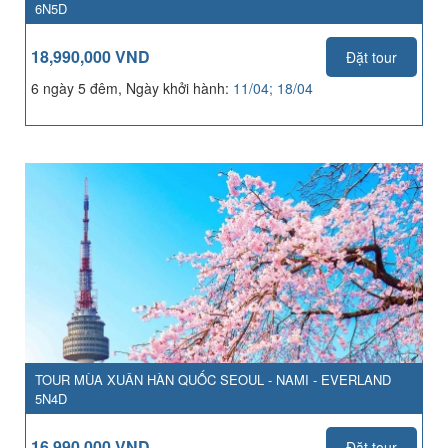
6N5D
18,990,000 VND
Đặt tour
6 ngày 5 đêm, Ngày khởi hành:
11/04; 18/04
TOUR MÙA XUÂN HÀN QUỐC SEOUL - NAMI - EVERLAND
5N4D
16,990,000 VND
Đặt tour