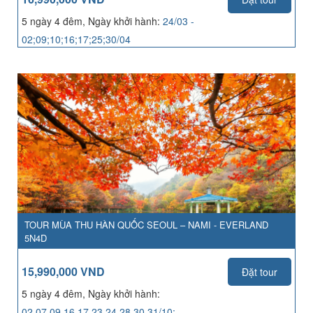
5 ngày 4 đêm, Ngày khởi hành:
24/03 -
02;09;10;16;17;25;30/04
TOUR MÙA THU HÀN QUỐC SEOUL – NAMI - EVERLAND
5N4D
15,990,000 VND
Đặt tour
5 ngày 4 đêm, Ngày khởi hành:
02,07,09,16,17,23,24,28,30,31/10;