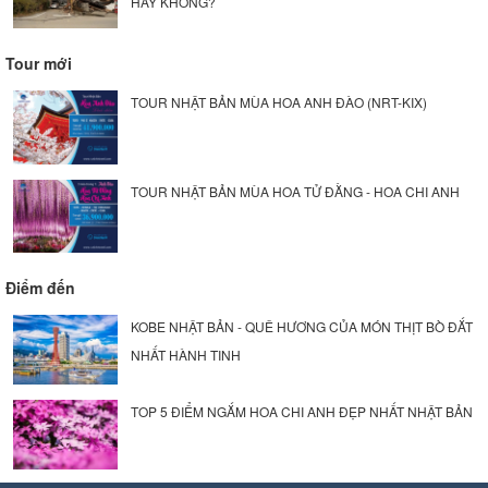
HAY KHÔNG?
Tour mới
TOUR NHẬT BẢN MÙA HOA ANH ĐÀO (NRT-KIX)
TOUR NHẬT BẢN MÙA HOA TỬ ĐẰNG - HOA CHI ANH
Điểm đến
KOBE NHẬT BẢN - QUÊ HƯƠNG CỦA MÓN THỊT BÒ ĐẮT
NHẤT HÀNH TINH
TOP 5 ĐIỂM NGẮM HOA CHI ANH ĐẸP NHẤT NHẬT BẢN