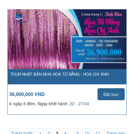
TOUR NHẬT BẢN MÙA HOA TỬ ĐẰNG - HOA CHI ANH
36,900,000 VND
Đặt tour
6 ngày 5 đêm, Ngày khởi hành:
22 - 27/04
Trang trước
1
,
2
,
3
,
4
...
9
,
10
,
11
Trang sau