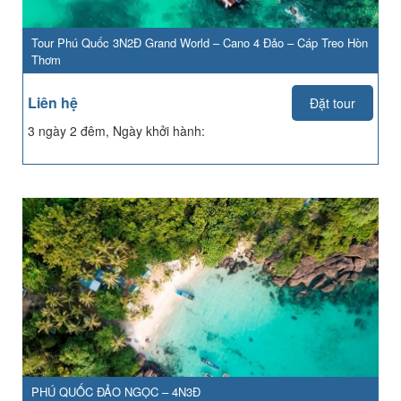
Tour Phú Quốc 3N2Đ Grand World – Cano 4 Đảo – Cáp Treo Hòn
Thơm
Liên hệ
Đặt tour
3 ngày 2 đêm, Ngày khởi hành:
PHÚ QUỐC ĐẢO NGỌC – 4N3Đ