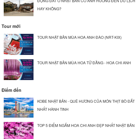
ĐỘNG ĐẤT Ở NHẬT BẢN CÓ ẢNH HƯỞNG ĐẾN DU LỊCH
HAY KHÔNG?
Tour mới
TOUR NHẬT BẢN MÙA HOA ANH ĐÀO (NRT-KIX)
TOUR NHẬT BẢN MÙA HOA TỬ ĐẰNG - HOA CHI ANH
Điểm đến
KOBE NHẬT BẢN - QUÊ HƯƠNG CỦA MÓN THỊT BÒ ĐẮT
NHẤT HÀNH TINH
TOP 5 ĐIỂM NGẮM HOA CHI ANH ĐẸP NHẤT NHẬT BẢN