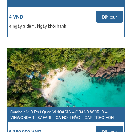
4 VND
Đặt tour
4 ngày 3 đêm, Ngày khởi hành:
Combo 4N3Đ Phú Quốc VINOASIS – GRAND WORLD –
VINWONDER - SAFARI – CA NÔ 4 ĐẢO – CÁP TREO HÒN
THƠM
5,880,000 VND
Đặt tour