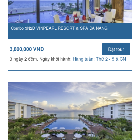
Combo 3N2Đ VINPEARL RESORT & SPA DA NANG
3,800,000 VND
Đặt tour
3 ngày 2 đêm, Ngày khởi hành:
Hàng tuần: Thứ 2 - 5 & CN