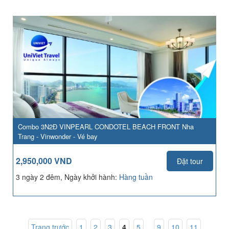
Combo 3N2Đ VINPEARL CONDOTEL BEACH FRONT Nha
Trang - Vinwonder - Vé bay
2,950,000 VND
Đặt tour
3 ngày 2 đêm, Ngày khởi hành:
Hàng tuần
Trang trước
1
,
2
,
3
,
4
,
5
...
9
,
10
,
11