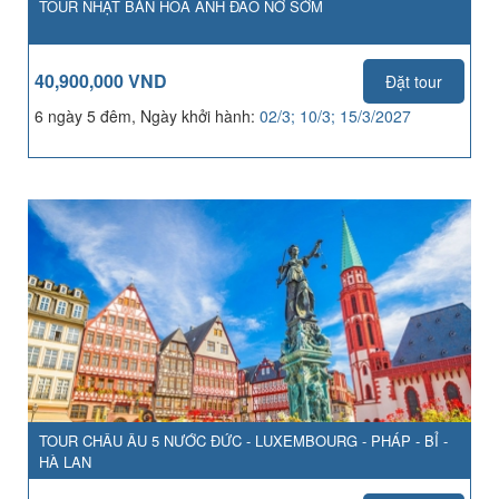
TOUR NHẬT BẢN HOA ANH ĐÀO NỞ SỚM
40,900,000 VND
Đặt tour
6 ngày 5 đêm, Ngày khởi hành:
02/3; 10/3; 15/3/2027
TOUR CHÂU ÂU 5 NƯỚC ĐỨC - LUXEMBOURG - PHÁP - BỈ -
HÀ LAN