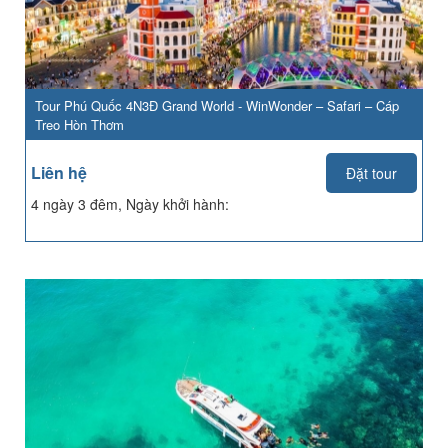
Tour Phú Quốc 4N3Đ Grand World - WinWonder – Safari – Cáp
Treo Hòn Thơm
Liên hệ
Đặt tour
4 ngày 3 đêm, Ngày khởi hành: