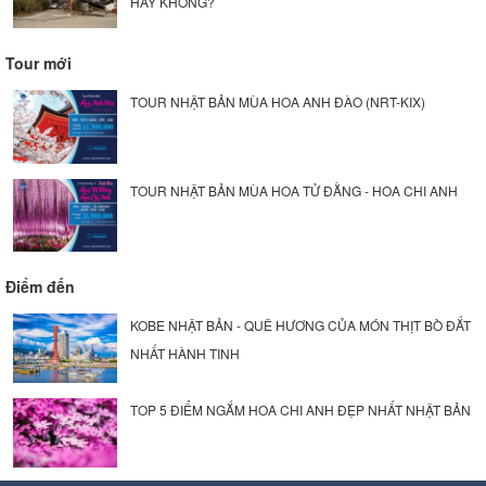
HAY KHÔNG?
Tour mới
TOUR NHẬT BẢN MÙA HOA ANH ĐÀO (NRT-KIX)
TOUR NHẬT BẢN MÙA HOA TỬ ĐẰNG - HOA CHI ANH
Điểm đến
KOBE NHẬT BẢN - QUÊ HƯƠNG CỦA MÓN THỊT BÒ ĐẮT
NHẤT HÀNH TINH
TOP 5 ĐIỂM NGẮM HOA CHI ANH ĐẸP NHẤT NHẬT BẢN