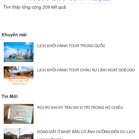
Tìm thấy tổng cộng 209 kết quả
Khuyến mãi
LỊCH KHỞI HÀNH TOUR TRUNG QUỐC
LỊCH KHỞI HÀNH TOUR CHÂU ÂU LINH HOẠT GOEUGO
Tin Mới
RỦI RO KHI KÝ TÊN SAI VỊ TRÍ TRONG HỘ CHIẾU
ĐỘNG ĐẤT Ở NHẬT BẢN CÓ ẢNH HƯỞNG ĐẾN DU LỊCH