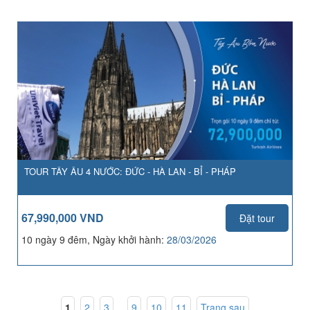
TOUR TÂY ÂU 4 NƯỚC: ĐỨC - HÀ LAN - BỈ - PHÁP
67,990,000 VND
Đặt tour
10 ngày 9 đêm, Ngày khởi hành:
28/03/2026
1
,
2
,
3
...
9
,
10
,
11
Trang sau