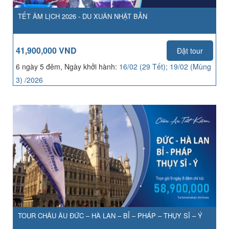
TẾT ÂM LỊCH 2026 - DU XUÂN NHẬT BẢN
41,900,000 VND
Đặt tour
6 ngày 5 đêm, Ngày khởi hành:
16/02 (29 Tết); 19/02 (Mùng
3) /2026
TOUR CHÂU ÂU ĐỨC – HÀ LAN – BỈ – PHÁP – THỤY SĨ – Ý