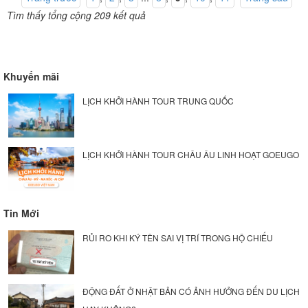
Tìm thấy tổng cộng 209 kết quả
Khuyến mãi
LỊCH KHỞI HÀNH TOUR TRUNG QUỐC
LỊCH KHỞI HÀNH TOUR CHÂU ÂU LINH HOẠT GOEUGO
Tin Mới
RỦI RO KHI KÝ TÊN SAI VỊ TRÍ TRONG HỘ CHIẾU
ĐỘNG ĐẤT Ở NHẬT BẢN CÓ ẢNH HƯỞNG ĐẾN DU LỊCH