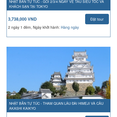
NHẬT BẢN TỰ TÚC - GÓI 2/3/4 NGÀY VÉ TÀU SIÊU TỐC VÀ
KHÁCH SẠN TẠI TOKYO
3,738,000 VND
Đặt tour
2 ngày 1 đêm, Ngày khởi hành:
Hàng ngày
NHẬT BẢN TỰ TÚC - THAM QUAN LÂU ĐÀI HIMEJI VÀ CẦU
AKASHI KAIKYO