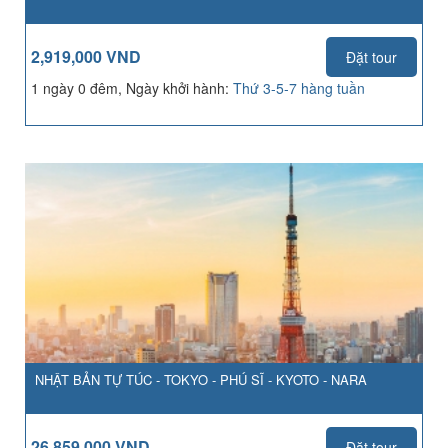
2,919,000 VND
Đặt tour
1 ngày 0 đêm, Ngày khởi hành:
Thứ 3-5-7 hàng tuần
NHẬT BẢN TỰ TÚC - TOKYO - PHÚ SĨ - KYOTO - NARA
26,859,000 VND
Đặt tour