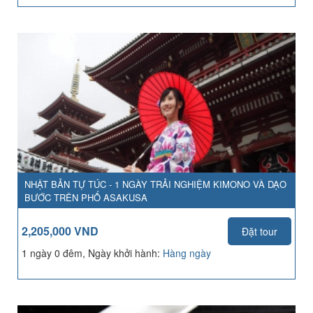
NHẬT BẢN TỰ TÚC - 1 NGÀY TRẢI NGHIỆM KIMONO VÀ DẠO
BƯỚC TRÊN PHỐ ASAKUSA
2,205,000 VND
Đặt tour
1 ngày 0 đêm, Ngày khởi hành:
Hàng ngày