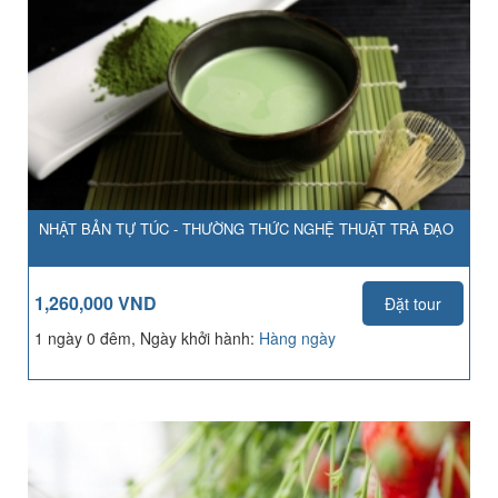
NHẬT BẢN TỰ TÚC - THƯỜNG THỨC NGHỆ THUẬT TRÀ ĐẠO
1,260,000 VND
Đặt tour
1 ngày 0 đêm, Ngày khởi hành:
Hàng ngày