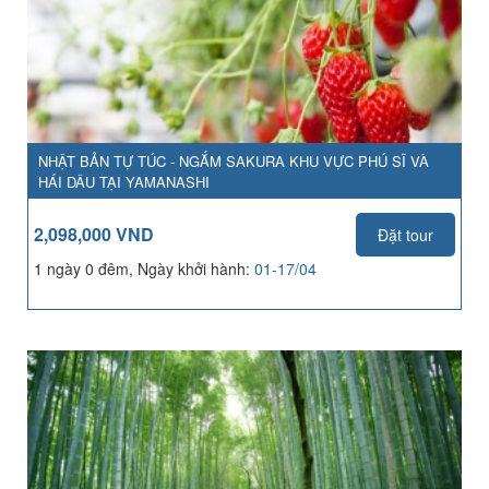
NHẬT BẢN TỰ TÚC - NGẮM SAKURA KHU VỰC PHÚ SĨ VÀ
HÁI DÂU TẠI YAMANASHI
2,098,000 VND
Đặt tour
1 ngày 0 đêm, Ngày khởi hành:
01-17/04