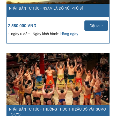
NHẬT BẢN TỰ TÚC - NGẮM LÁ ĐỎ NÚI PHÚ SĨ
2,580,000 VND
Đặt tour
1 ngày 0 đêm, Ngày khởi hành:
Hàng ngày
NHẬT BẢN TỰ TÚC - THƯỞNG THỨC THI ĐẤU ĐÔ VẬT SUMO
TOKYO