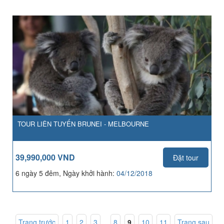
TOUR LIÊN TUYẾN BRUNEI - MELBOURNE
39,990,000 VND
Đặt tour
6 ngày 5 đêm, Ngày khởi hành:
04/12/2018
Trang trước
1
,
2
,
3
...
8
,
9
,
10
,
11
Trang sau