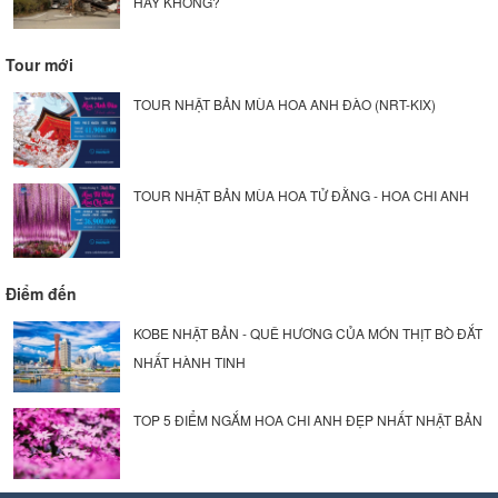
HAY KHÔNG?
Tour mới
TOUR NHẬT BẢN MÙA HOA ANH ĐÀO (NRT-KIX)
TOUR NHẬT BẢN MÙA HOA TỬ ĐẰNG - HOA CHI ANH
Điểm đến
KOBE NHẬT BẢN - QUÊ HƯƠNG CỦA MÓN THỊT BÒ ĐẮT
NHẤT HÀNH TINH
TOP 5 ĐIỂM NGẮM HOA CHI ANH ĐẸP NHẤT NHẬT BẢN