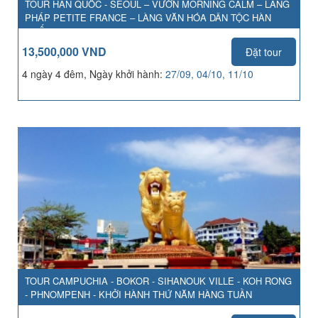
TOUR HÀN QUỐC - SEOUL – VƯỜN MORNING CALM – LÀNG
PHÁP PETITE FRANCE – LÀNG VĂN HÓA DÂN TỘC HÀN
QUỐC
13,500,000 VND
Đặt tour
4 ngày 4 đêm, Ngày khởi hành:
27/09, 04/10, 11/10
TOUR CAMPUCHIA - BOKOR - SIHANOUK VILLE - KOH RONG
- PHNOMPENH - KHỞI HÀNH THỨ NĂM HÀNG TUẦN