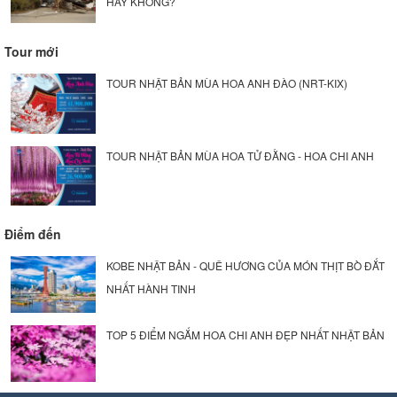
HAY KHÔNG?
Tour mới
TOUR NHẬT BẢN MÙA HOA ANH ĐÀO (NRT-KIX)
TOUR NHẬT BẢN MÙA HOA TỬ ĐẰNG - HOA CHI ANH
Điểm đến
KOBE NHẬT BẢN - QUÊ HƯƠNG CỦA MÓN THỊT BÒ ĐẮT
NHẤT HÀNH TINH
TOP 5 ĐIỂM NGẮM HOA CHI ANH ĐẸP NHẤT NHẬT BẢN