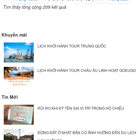
Tìm thấy tổng cộng 209 kết quả
Khuyến mãi
LỊCH KHỞI HÀNH TOUR TRUNG QUỐC
LỊCH KHỞI HÀNH TOUR CHÂU ÂU LINH HOẠT GOEUGO
Tin Mới
RỦI RO KHI KÝ TÊN SAI VỊ TRÍ TRONG HỘ CHIẾU
ĐỘNG ĐẤT Ở NHẬT BẢN CÓ ẢNH HƯỞNG ĐẾN DU LỊCH