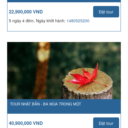
22,900,000 VND
Đặt tour
5 ngày 4 đêm, Ngày khởi hành:
1480525200
TOUR NHẬT BẢN - BA MÙA TRONG MỘT
40,900,000 VND
Đặt tour