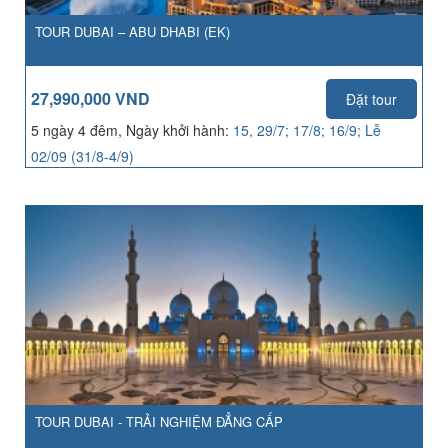
TOUR DUBAI – ABU DHABI (EK)
27,990,000 VND
Đặt tour
5 ngày 4 đêm, Ngày khởi hành:
15, 29/7; 17/8; 16/9; Lễ
02/09 (31/8-4/9)
TOUR DUBAI - TRẢI NGHIỆM ĐẲNG CẤP