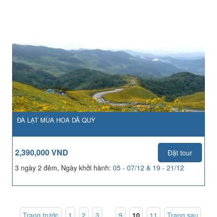
ĐÀ LẠT MÙA HOA DÃ QUỲ
2,390,000 VND
Đặt tour
3 ngày 2 đêm, Ngày khởi hành:
05 - 07/12 & 19 - 21/12
Trang trước
1
,
2
,
3
... ,
9
,
10
,
11
Trang sau