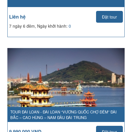
Liên hệ
Đặt tour
7 ngày 6 đêm, Ngày khởi hành:
0
TOUR ĐÀI LOAN - ĐÀI LOAN “VƯƠNG QUỐC CHỢ ĐÊM” ĐÀI
BẮC – CAO HÙNG – NAM ĐẦU ĐÀI TRUNG
9,990,000 VND
Đặt tour