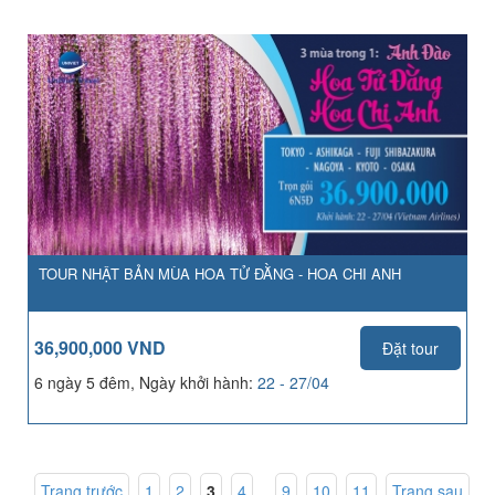
TOUR NHẬT BẢN MÙA HOA TỬ ĐẰNG - HOA CHI ANH
36,900,000 VND
Đặt tour
6 ngày 5 đêm, Ngày khởi hành:
22 - 27/04
Trang trước
1
,
2
,
3
,
4
...
9
,
10
,
11
Trang sau