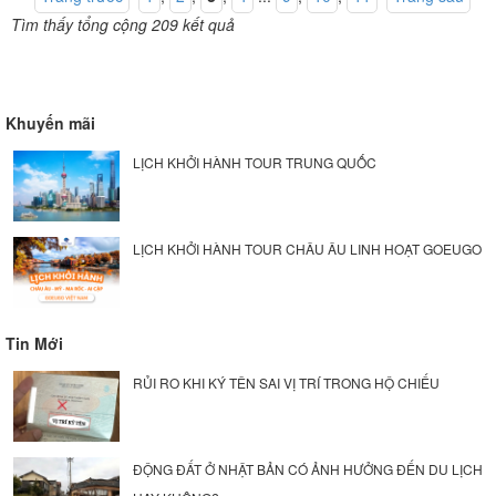
Tìm thấy tổng cộng 209 kết quả
Khuyến mãi
LỊCH KHỞI HÀNH TOUR TRUNG QUỐC
LỊCH KHỞI HÀNH TOUR CHÂU ÂU LINH HOẠT GOEUGO
Tin Mới
RỦI RO KHI KÝ TÊN SAI VỊ TRÍ TRONG HỘ CHIẾU
ĐỘNG ĐẤT Ở NHẬT BẢN CÓ ẢNH HƯỞNG ĐẾN DU LỊCH