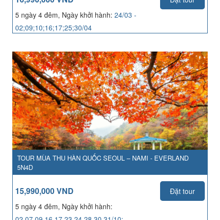
5 ngày 4 đêm, Ngày khởi hành:
24/03 -
02;09;10;16;17;25;30/04
TOUR MÙA THU HÀN QUỐC SEOUL – NAMI - EVERLAND
5N4D
15,990,000 VND
Đặt tour
5 ngày 4 đêm, Ngày khởi hành:
02,07,09,16,17,23,24,28,30,31/10;