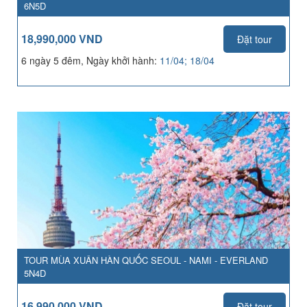
6N5D
18,990,000 VND
Đặt tour
6 ngày 5 đêm, Ngày khởi hành:
11/04; 18/04
TOUR MÙA XUÂN HÀN QUỐC SEOUL - NAMI - EVERLAND
5N4D
16,990,000 VND
Đặt tour