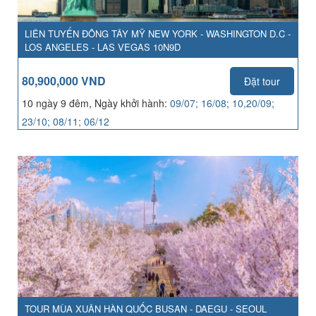
LIÊN TUYẾN ĐÔNG TÂY MỸ NEW YORK - WASHINGTON D.C -
LOS ANGELES - LAS VEGAS 10N9D
80,900,000 VND
Đặt tour
10 ngày 9 đêm, Ngày khởi hành:
09/07; 16/08; 10,20/09;
23/10; 08/11; 06/12
TOUR MÙA XUÂN HÀN QUỐC BUSAN - DAEGU - SEOUL