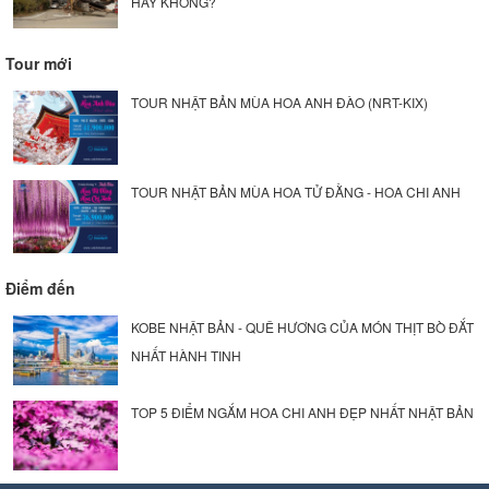
HAY KHÔNG?
Tour mới
TOUR NHẬT BẢN MÙA HOA ANH ĐÀO (NRT-KIX)
TOUR NHẬT BẢN MÙA HOA TỬ ĐẰNG - HOA CHI ANH
Điểm đến
KOBE NHẬT BẢN - QUÊ HƯƠNG CỦA MÓN THỊT BÒ ĐẮT
NHẤT HÀNH TINH
TOP 5 ĐIỂM NGẮM HOA CHI ANH ĐẸP NHẤT NHẬT BẢN