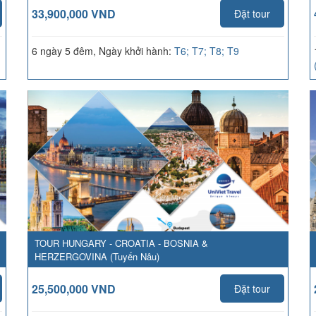
33,900,000 VND
Đặt tour
6 ngày 5 đêm, Ngày khởi hành:
T6; T7; T8; T9
TOUR HUNGARY - CROATIA - BOSNIA &
HERZERGOVINA (Tuyến Nâu)
25,500,000 VND
Đặt tour