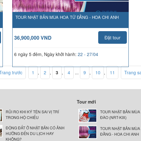
TOUR NHẬT BẢN MÙA HOA TỬ ĐẰNG - HOA CHI ANH
36,900,000 VND
Đặt tour
6 ngày 5 đêm, Ngày khởi hành:
22 - 27/04
Trang trước
1
,
2
,
3
,
4
...
9
,
10
,
11
Trang s
Tour mới
RỦI RO KHI KÝ TÊN SAI VỊ TRÍ
TOUR NHẬT BẢN MÙA
TRONG HỘ CHIẾU
ĐÀO (NRT-KIX)
ĐỘNG ĐẤT Ở NHẬT BẢN CÓ ẢNH
TOUR NHẬT BẢN MÙA
HƯỞNG ĐẾN DU LỊCH HAY
ĐẰNG - HOA CHI ANH
KHÔNG?