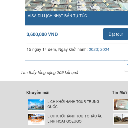
VISA DU LỊCH NHẬT BẢN TỰ TÚC
3,600,000 VND
Đặt tour
15 ngày 14 đêm, Ngày khởi hành:
2023; 2024
Tìm thấy tổng cộng 209 kết quả
Khuyến mãi
Tin Mới
LỊCH KHỞI HÀNH TOUR TRUNG
QUỐC
LỊCH KHỞI HÀNH TOUR CHÂU ÂU
LINH HOẠT GOEUGO