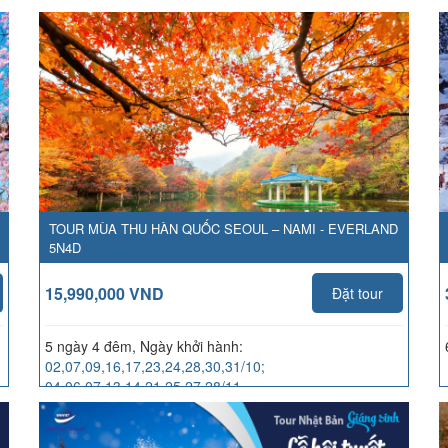
TOUR MÙA THU HÀN QUỐC SEOUL – NAMI - EVERLAND
5N4D
15,990,000 VND
Đặt tour
5 ngày 4 đêm, Ngày khởi hành:
02,07,09,16,17,23,24,28,30,31/10;
04,06,07,13,14,21,25,27,28/11