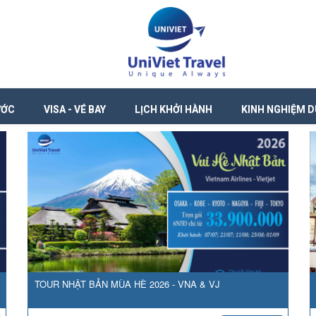
ƯỚC
VISA - VÉ BAY
LỊCH KHỞI HÀNH
KINH NGHIỆM D
TOUR NHẬT BẢN MÙA HÈ 2026 - VNA & VJ