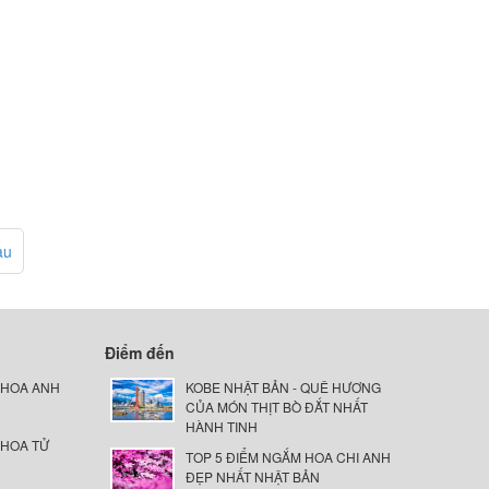
au
Điểm đến
 HOA ANH
KOBE NHẬT BẢN - QUÊ HƯƠNG
CỦA MÓN THỊT BÒ ĐẮT NHẤT
HÀNH TINH
 HOA TỬ
TOP 5 ĐIỂM NGẮM HOA CHI ANH
ĐẸP NHẤT NHẬT BẢN