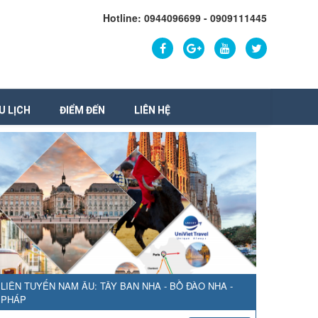
Hotline: 0944096699 - 0909111445
U LỊCH
ĐIỂM ĐẾN
LIÊN HỆ
LIÊN TUYẾN NAM ÂU: TÂY BAN NHA - BỒ ĐÀO NHA -
PHÁP