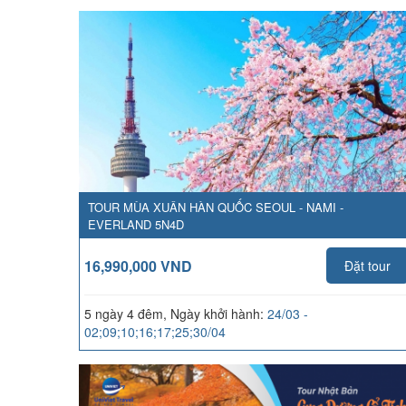
TOUR MÙA XUÂN HÀN QUỐC SEOUL - NAMI -
EVERLAND 5N4D
16,990,000 VND
Đặt tour
5 ngày 4 đêm, Ngày khởi hành:
24/03 -
02;09;10;16;17;25;30/04