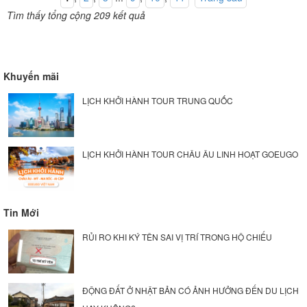
Tìm thấy tổng cộng 209 kết quả
Khuyến mãi
LỊCH KHỞI HÀNH TOUR TRUNG QUỐC
LỊCH KHỞI HÀNH TOUR CHÂU ÂU LINH HOẠT GOEUGO
Tin Mới
RỦI RO KHI KÝ TÊN SAI VỊ TRÍ TRONG HỘ CHIẾU
ĐỘNG ĐẤT Ở NHẬT BẢN CÓ ẢNH HƯỞNG ĐẾN DU LỊCH