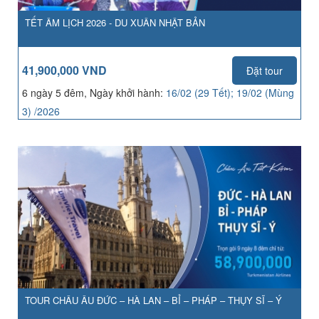
TẾT ÂM LỊCH 2026 - DU XUÂN NHẬT BẢN
41,900,000 VND
Đặt tour
6 ngày 5 đêm, Ngày khởi hành:
16/02 (29 Tết); 19/02 (Mùng
3) /2026
TOUR CHÂU ÂU ĐỨC – HÀ LAN – BỈ – PHÁP – THỤY SĨ – Ý