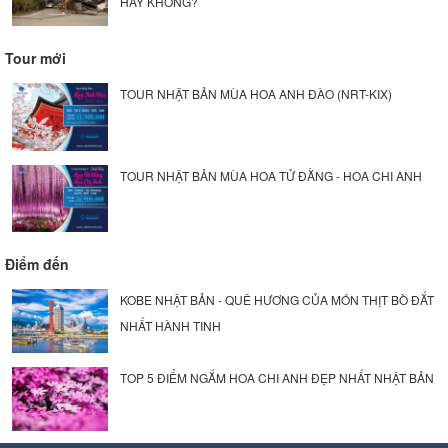
HAY KHÔNG?
Tour mới
TOUR NHẬT BẢN MÙA HOA ANH ĐÀO (NRT-KIX)
TOUR NHẬT BẢN MÙA HOA TỬ ĐẰNG - HOA CHI ANH
Điểm đến
KOBE NHẬT BẢN - QUÊ HƯƠNG CỦA MÓN THỊT BÒ ĐẮT
NHẤT HÀNH TINH
TOP 5 ĐIỂM NGẮM HOA CHI ANH ĐẸP NHẤT NHẬT BẢN