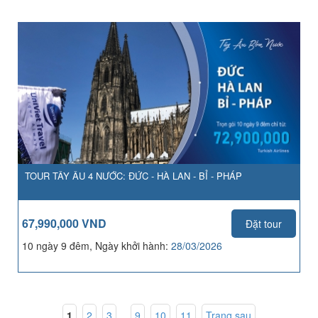
TOUR TÂY ÂU 4 NƯỚC: ĐỨC - HÀ LAN - BỈ - PHÁP
67,990,000 VND
Đặt tour
10 ngày 9 đêm, Ngày khởi hành:
28/03/2026
1
,
2
,
3
...
9
,
10
,
11
Trang sau