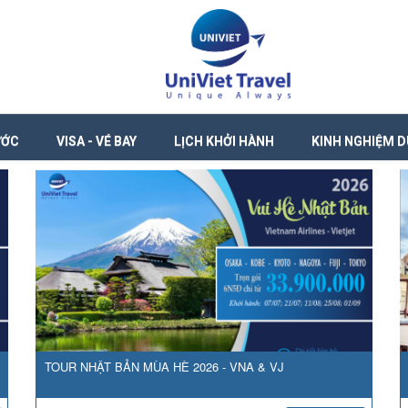
ƯỚC
VISA - VÉ BAY
LỊCH KHỞI HÀNH
KINH NGHIỆM D
TOUR NHẬT BẢN MÙA HÈ 2026 - VNA & VJ