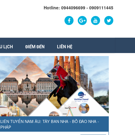
Hotline: 0944096699 - 0909111445
U LỊCH
ĐIỂM ĐẾN
LIÊN HỆ
LIÊN TUYẾN NAM ÂU: TÂY BAN NHA - BỒ ĐÀO NHA -
PHÁP