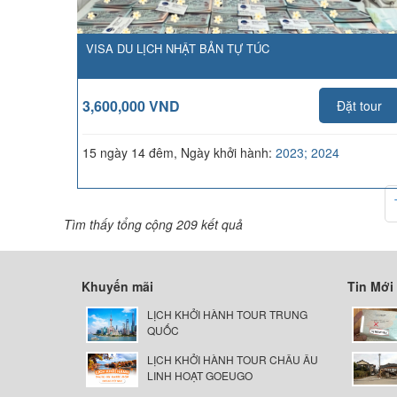
VISA DU LỊCH NHẬT BẢN TỰ TÚC
3,600,000 VND
Đặt tour
15 ngày 14 đêm, Ngày khởi hành:
2023; 2024
Tìm thấy tổng cộng 209 kết quả
Khuyến mãi
Tin Mới
LỊCH KHỞI HÀNH TOUR TRUNG
QUỐC
LỊCH KHỞI HÀNH TOUR CHÂU ÂU
LINH HOẠT GOEUGO