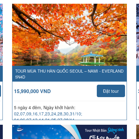
TOUR MÙA THU HÀN QUỐC SEOUL – NAMI - EVERLAND
5N4D
15,990,000 VND
Đặt tour
5 ngày 4 đêm, Ngày khởi hành:
02,07,09,16,17,23,24,28,30,31/10;
04,06,07,13,14,21,25,27,28/11