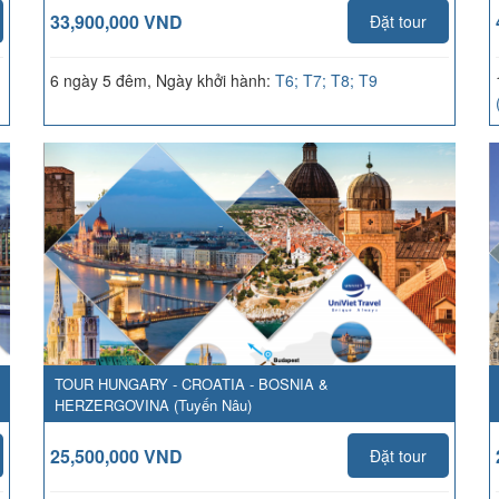
33,900,000 VND
Đặt tour
6 ngày 5 đêm, Ngày khởi hành:
T6; T7; T8; T9
TOUR HUNGARY - CROATIA - BOSNIA &
HERZERGOVINA (Tuyến Nâu)
25,500,000 VND
Đặt tour