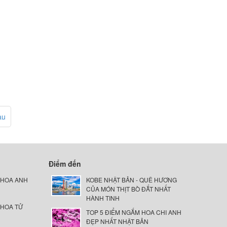
au
Điểm đến
 HOA ANH
KOBE NHẬT BẢN - QUÊ HƯƠNG
CỦA MÓN THỊT BÒ ĐẮT NHẤT
HÀNH TINH
 HOA TỬ
TOP 5 ĐIỂM NGẮM HOA CHI ANH
ĐẸP NHẤT NHẬT BẢN