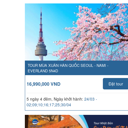
TOUR MÙA XUÂN HÀN QUỐC SEOUL - NAMI -
EVERLAND 5N4D
16,990,000 VND
Đặt tour
5 ngày 4 đêm, Ngày khởi hành:
24/03 -
02;09;10;16;17;25;30/04