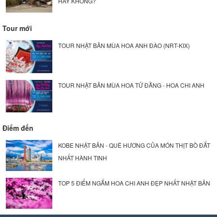
HAY KHÔNG?
Tour mới
TOUR NHẬT BẢN MÙA HOA ANH ĐÀO (NRT-KIX)
TOUR NHẬT BẢN MÙA HOA TỬ ĐẰNG - HOA CHI ANH
Điểm đến
KOBE NHẬT BẢN - QUÊ HƯƠNG CỦA MÓN THỊT BÒ ĐẮT
NHẤT HÀNH TINH
TOP 5 ĐIỂM NGẮM HOA CHI ANH ĐẸP NHẤT NHẬT BẢN