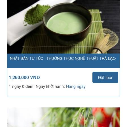
NHẬT BẢN TỰ TÚC - THƯỜNG THỨC NGHỆ THUẬT TRÀ ĐẠO
1,260,000 VND
Đặt tour
1 ngày 0 đêm, Ngày khởi hành:
Hàng ngày