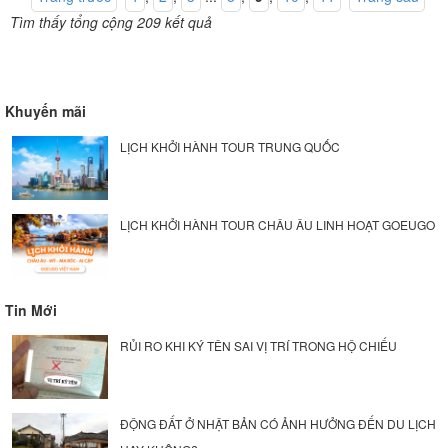
Tìm thấy tổng cộng 209 kết quả
Khuyến mãi
LỊCH KHỞI HÀNH TOUR TRUNG QUỐC
LỊCH KHỞI HÀNH TOUR CHÂU ÂU LINH HOẠT GOEUGO
Tin Mới
RỦI RO KHI KÝ TÊN SAI VỊ TRÍ TRONG HỘ CHIẾU
ĐỘNG ĐẤT Ở NHẬT BẢN CÓ ẢNH HƯỞNG ĐẾN DU LỊCH