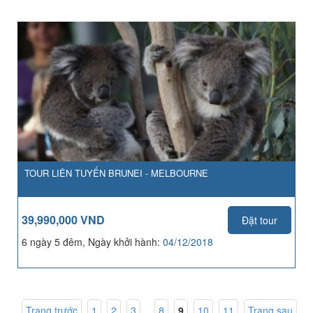
TOUR LIÊN TUYẾN BRUNEI - MELBOURNE
39,990,000 VND
Đặt tour
6 ngày 5 đêm, Ngày khởi hành:
04/12/2018
Trang trước
1
,
2
,
3
...
8
,
9
,
10
,
11
Trang sau