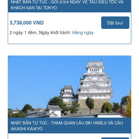
NHẬT BẢN TỰ TÚC - GÓI 2/3/4 NGÀY VÉ TÀU SIÊU TỐC VÀ
KHÁCH SẠN TẠI TOKYO
3,738,000 VND
Đặt tour
2 ngày 1 đêm, Ngày khởi hành:
Hàng ngày
NHẬT BẢN TỰ TÚC - THAM QUAN LÂU ĐÀI HIMEJI VÀ CẦU
AKASHI KAIKYO