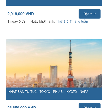
2,919,000 VND
Đặt tour
1 ngày 0 đêm, Ngày khởi hành:
Thứ 3-5-7 hàng tuần
NHẬT BẢN TỰ TÚC - TOKYO - PHÚ SĨ - KYOTO - NARA
26,859,000 VND
Đặt tour