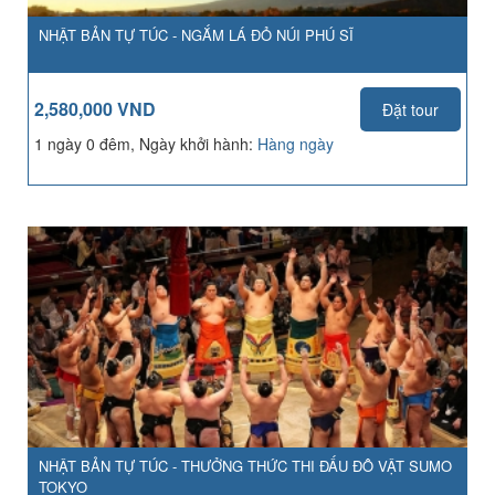
NHẬT BẢN TỰ TÚC - NGẮM LÁ ĐỎ NÚI PHÚ SĨ
2,580,000 VND
Đặt tour
1 ngày 0 đêm, Ngày khởi hành:
Hàng ngày
NHẬT BẢN TỰ TÚC - THƯỞNG THỨC THI ĐẤU ĐÔ VẬT SUMO
TOKYO