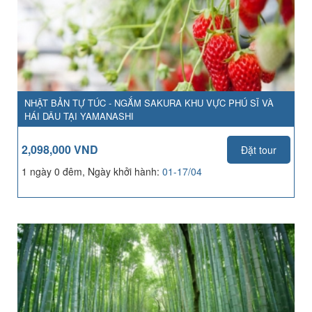
NHẬT BẢN TỰ TÚC - NGẮM SAKURA KHU VỰC PHÚ SĨ VÀ
HÁI DÂU TẠI YAMANASHI
2,098,000 VND
Đặt tour
1 ngày 0 đêm, Ngày khởi hành:
01-17/04