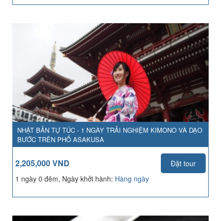
NHẬT BẢN TỰ TÚC - 1 NGÀY TRẢI NGHIỆM KIMONO VÀ DẠO
BƯỚC TRÊN PHỐ ASAKUSA
2,205,000 VND
Đặt tour
1 ngày 0 đêm, Ngày khởi hành:
Hàng ngày