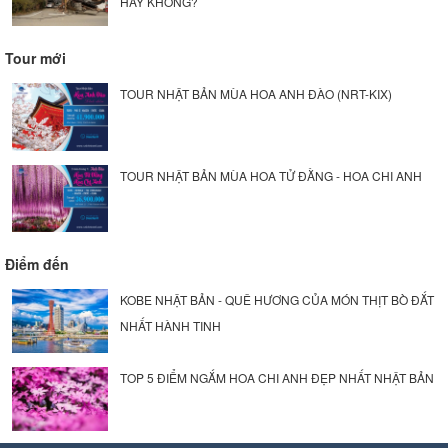
HAY KHÔNG?
Tour mới
TOUR NHẬT BẢN MÙA HOA ANH ĐÀO (NRT-KIX)
TOUR NHẬT BẢN MÙA HOA TỬ ĐẰNG - HOA CHI ANH
Điểm đến
KOBE NHẬT BẢN - QUÊ HƯƠNG CỦA MÓN THỊT BÒ ĐẮT
NHẤT HÀNH TINH
TOP 5 ĐIỂM NGẮM HOA CHI ANH ĐẸP NHẤT NHẬT BẢN