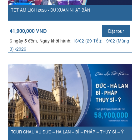
TẾT ÂM LỊCH 2026 - DU XUÂN NHẬT BẢN
41,900,000 VND
Đặt tour
6 ngày 5 đêm, Ngày khởi hành:
16/02 (29 Tết); 19/02 (Mùng
3) /2026
TOUR CHÂU ÂU ĐỨC – HÀ LAN – BỈ – PHÁP – THỤY SĨ – Ý