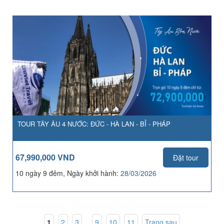
TOUR TÂY ÂU 4 NƯỚC: ĐỨC - HÀ LAN - BỈ - PHÁP
67,990,000 VND
Đặt tour
10 ngày 9 đêm, Ngày khởi hành:
28/03/2026
1
,
2
,
3
...
9
,
10
,
11
Trang sau