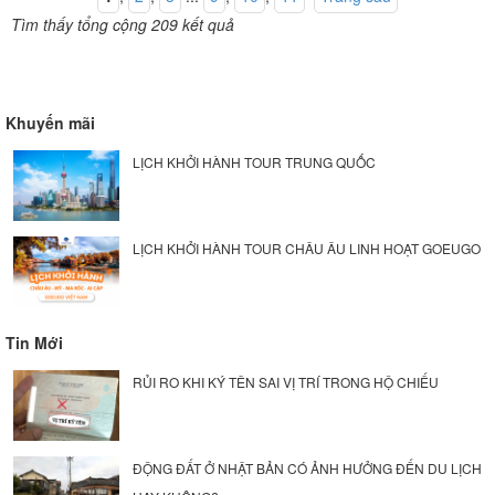
Tìm thấy tổng cộng 209 kết quả
Khuyến mãi
LỊCH KHỞI HÀNH TOUR TRUNG QUỐC
LỊCH KHỞI HÀNH TOUR CHÂU ÂU LINH HOẠT GOEUGO
Tin Mới
RỦI RO KHI KÝ TÊN SAI VỊ TRÍ TRONG HỘ CHIẾU
ĐỘNG ĐẤT Ở NHẬT BẢN CÓ ẢNH HƯỞNG ĐẾN DU LỊCH