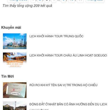
Tìm thấy tổng cộng 209 kết quả
Khuyến mãi
LỊCH KHỞI HÀNH TOUR TRUNG QUỐC
LỊCH KHỞI HÀNH TOUR CHÂU ÂU LINH HOẠT GOEUGO
Tin Mới
RỦI RO KHI KÝ TÊN SAI VỊ TRÍ TRONG HỘ CHIẾU
ĐỘNG ĐẤT Ở NHẬT BẢN CÓ ẢNH HƯỞNG ĐẾN DU LỊCH