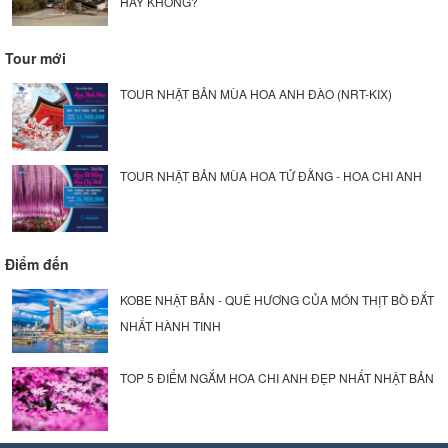
HAY KHÔNG?
Tour mới
TOUR NHẬT BẢN MÙA HOA ANH ĐÀO (NRT-KIX)
TOUR NHẬT BẢN MÙA HOA TỬ ĐẰNG - HOA CHI ANH
Điểm đến
KOBE NHẬT BẢN - QUÊ HƯƠNG CỦA MÓN THỊT BÒ ĐẮT
NHẤT HÀNH TINH
TOP 5 ĐIỂM NGẮM HOA CHI ANH ĐẸP NHẤT NHẬT BẢN