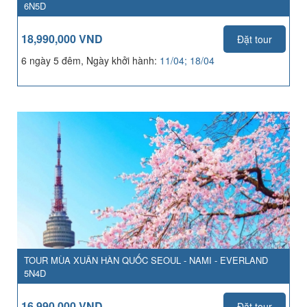
6N5D
18,990,000 VND
Đặt tour
6 ngày 5 đêm, Ngày khởi hành:
11/04; 18/04
TOUR MÙA XUÂN HÀN QUỐC SEOUL - NAMI - EVERLAND
5N4D
16,990,000 VND
Đặt tour