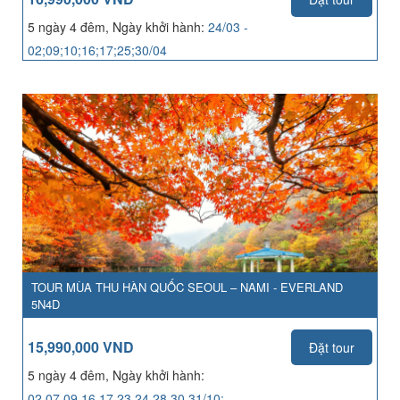
5 ngày 4 đêm, Ngày khởi hành:
24/03 -
02;09;10;16;17;25;30/04
TOUR MÙA THU HÀN QUỐC SEOUL – NAMI - EVERLAND
5N4D
15,990,000 VND
Đặt tour
5 ngày 4 đêm, Ngày khởi hành:
02,07,09,16,17,23,24,28,30,31/10;