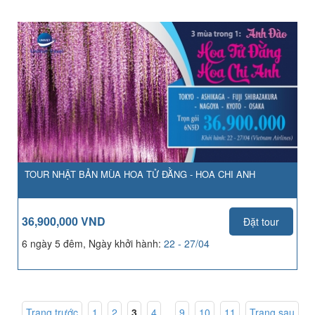
TOUR NHẬT BẢN MÙA HOA TỬ ĐẰNG - HOA CHI ANH
36,900,000 VND
Đặt tour
6 ngày 5 đêm, Ngày khởi hành:
22 - 27/04
Trang trước
1
,
2
,
3
,
4
...
9
,
10
,
11
Trang sau