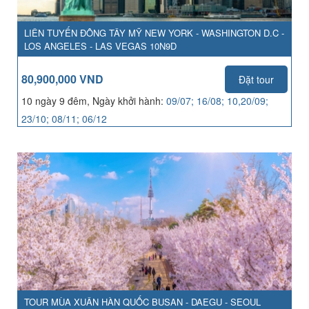
LIÊN TUYẾN ĐÔNG TÂY MỸ NEW YORK - WASHINGTON D.C -
LOS ANGELES - LAS VEGAS 10N9D
80,900,000 VND
Đặt tour
10 ngày 9 đêm, Ngày khởi hành:
09/07; 16/08; 10,20/09;
23/10; 08/11; 06/12
TOUR MÙA XUÂN HÀN QUỐC BUSAN - DAEGU - SEOUL