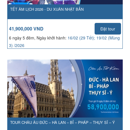
TẾT ÂM LỊCH 2026 - DU XUÂN NHẬT BẢN
41,900,000 VND
Đặt tour
6 ngày 5 đêm, Ngày khởi hành:
16/02 (29 Tết); 19/02 (Mùng
3) /2026
TOUR CHÂU ÂU ĐỨC – HÀ LAN – BỈ – PHÁP – THỤY SĨ – Ý