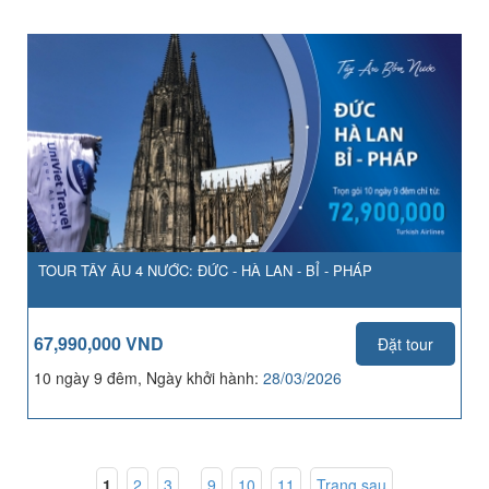
TOUR TÂY ÂU 4 NƯỚC: ĐỨC - HÀ LAN - BỈ - PHÁP
67,990,000 VND
Đặt tour
10 ngày 9 đêm, Ngày khởi hành:
28/03/2026
1
,
2
,
3
...
9
,
10
,
11
Trang sau