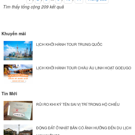
Tìm thấy tổng cộng 209 kết quả
Khuyến mãi
LỊCH KHỞI HÀNH TOUR TRUNG QUỐC
LỊCH KHỞI HÀNH TOUR CHÂU ÂU LINH HOẠT GOEUGO
Tin Mới
RỦI RO KHI KÝ TÊN SAI VỊ TRÍ TRONG HỘ CHIẾU
ĐỘNG ĐẤT Ở NHẬT BẢN CÓ ẢNH HƯỞNG ĐẾN DU LỊCH