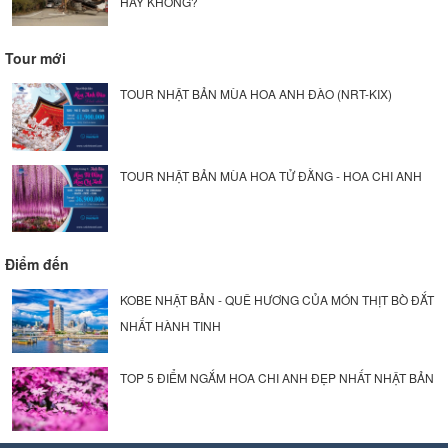
HAY KHÔNG?
Tour mới
TOUR NHẬT BẢN MÙA HOA ANH ĐÀO (NRT-KIX)
TOUR NHẬT BẢN MÙA HOA TỬ ĐẰNG - HOA CHI ANH
Điểm đến
KOBE NHẬT BẢN - QUÊ HƯƠNG CỦA MÓN THỊT BÒ ĐẮT
NHẤT HÀNH TINH
TOP 5 ĐIỂM NGẮM HOA CHI ANH ĐẸP NHẤT NHẬT BẢN