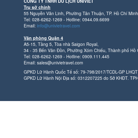
CÔNG TY TNHH DU LỊCH UNIVIET
Trụ sở chính
55 Nguyễn Văn Linh, Phường Tân Thuận, TP. Hồ Chí Minh
Tel: 028-6262-1269 - Hotline: 0944.09.6699
Email:
info@univietravel.com
Văn phòng Quận 4
A5-15, Tầng 5, Tòa nhà Saigon Royal,
34 - 35 Bến Vân Đồn, Phường Xóm Chiếu, Thành phố Hồ 
Tel: 028-6262-1269 - Hotline: 0909.111.445
Email: sales@univietravel.com
GPKD Lữ Hành Quốc Tế số: 79-798/2017/TCDL-GP LHQT 
GPKD Lữ Hành Nội Địa số: 0312207225 do Sở KHĐT. TP