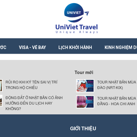
ƯỚC
VISA - VÉ BAY
LỊCH KHỞI HÀNH
KINH NGHIỆM D
Tour mới
RỦI RO KHI KÝ TÊN SAI VỊ TRÍ
TOUR NHẬT BẢN MÙA
TRONG HỘ CHIẾU
ĐÀO (NRT-KIX)
ĐỘNG ĐẤT Ở NHẬT BẢN CÓ ẢNH
TOUR NHẬT BẢN MÙA
HƯỞNG ĐẾN DU LỊCH HAY
ĐẰNG - HOA CHI ANH
KHÔNG?
GIỚI THIỆU