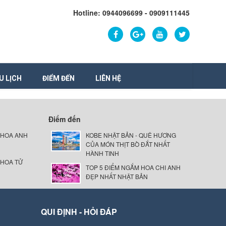
Hotline: 0944096699 - 0909111445
U LỊCH
ĐIỂM ĐẾN
LIÊN HỆ
Điểm đến
 HOA ANH
KOBE NHẬT BẢN - QUÊ HƯƠNG
CỦA MÓN THỊT BÒ ĐẮT NHẤT
HÀNH TINH
 HOA TỬ
TOP 5 ĐIỂM NGẮM HOA CHI ANH
ĐẸP NHẤT NHẬT BẢN
QUI ĐỊNH - HỎI ĐÁP