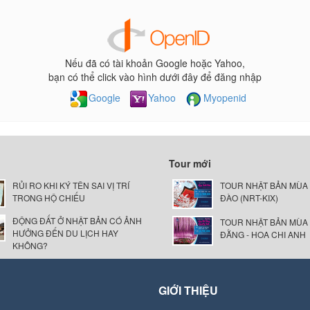
Nếu đã có tài khoản Google hoặc Yahoo,
bạn có thể click vào hình dưới đây để đăng nhập
Google
Yahoo
Myopenid
Tour mới
RỦI RO KHI KÝ TÊN SAI VỊ TRÍ
TOUR NHẬT BẢN MÙA
TRONG HỘ CHIẾU
ĐÀO (NRT-KIX)
ĐỘNG ĐẤT Ở NHẬT BẢN CÓ ẢNH
TOUR NHẬT BẢN MÙA
HƯỞNG ĐẾN DU LỊCH HAY
ĐẰNG - HOA CHI ANH
KHÔNG?
GIỚI THIỆU