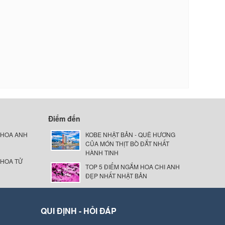
Điểm đến
 HOA ANH
KOBE NHẬT BẢN - QUÊ HƯƠNG
CỦA MÓN THỊT BÒ ĐẮT NHẤT
HÀNH TINH
 HOA TỬ
TOP 5 ĐIỂM NGẮM HOA CHI ANH
ĐẸP NHẤT NHẬT BẢN
QUI ĐỊNH - HỎI ĐÁP