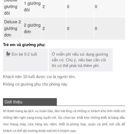
1 giường
Đ
giường
2
0
0
đôi
ph
đôi
Deluxe 2
2 giường
Đ
giường
2
0
0
đơn
ph
đơn
Trẻ em và giường phụ:
Em bé 0-2 tuổi
Ở miễn phí nếu sử dụng giường
sẵn có. Chú ý, nếu bạn cần cũi
thì có thể phải trả thêm phí.
Khách trên 10 tuổi được coi là người lớn.
Không có giường phụ cho phòng này
Giới thiệu
M Hotel mang lại dịch vụ hoàn hảo, làm hài lòng cả những vị khách khó tính nhất với
những tiện nghi sang trọng tuyệt vời. Sự chọn lọc khắt khe những thiết bị hàng đầu
như thang máy, cửa hàng lưu niệm, thiết bị phòng họp, quán cà phê, két sắt để
khách có thể tận hưởng thoải mái khi ở khách sạn.