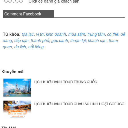
Click để đánh giá khách sạn
Comment Facebook
Từ khóa:
tọa lạc
,
vị trí
,
kinh doanh
,
mua sắm
,
trung tâm
,
có thể
,
dễ
dàng
,
tiếp cận
,
thành phố
,
góc cạnh
,
thuận lợi
,
khách sạn
,
tham
quan
,
du lịch
,
nổi tiếng
Khuyến mãi
LỊCH KHỞI HÀNH TOUR TRUNG QUỐC
LỊCH KHỞI HÀNH TOUR CHÂU ÂU LINH HOẠT GOEUGO