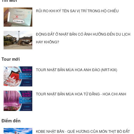
Tin Mới
RỦI RO KHI KÝ TÊN SAI VỊ TRÍ TRONG HỘ CHIẾU
ĐỘNG ĐẤT Ở NHẬT BẢN CÓ ẢNH HƯỞNG ĐẾN DU LỊCH
HAY KHÔNG?
Tour mới
TOUR NHẬT BẢN MÙA HOA ANH ĐÀO (NRT-KIX)
TOUR NHẬT BẢN MÙA HOA TỬ ĐẰNG - HOA CHI ANH
Điểm đến
KOBE NHẬT BẢN - QUÊ HƯƠNG CỦA MÓN THỊT BÒ ĐẮT