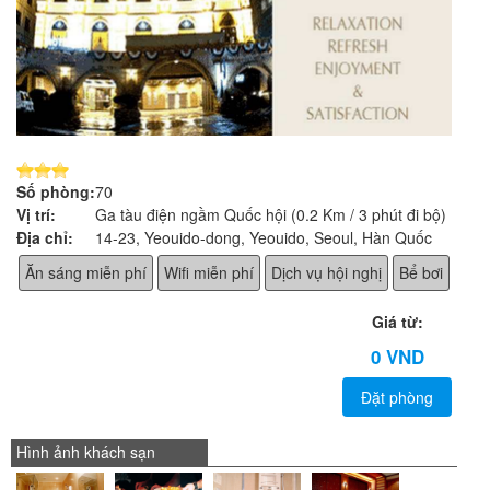
Số phòng:
70
Vị trí:
Ga tàu điện ngầm Quốc hội (0.2 Km / 3 phút đi bộ)
Địa chỉ:
14-23, Yeouido-dong, Yeouido, Seoul, Hàn Quốc
Ăn sáng miễn phí
Wifi miễn phí
Dịch vụ hội nghị
Bể bơi
Giá từ:
0 VND
Đặt phòng
Hình ảnh khách sạn