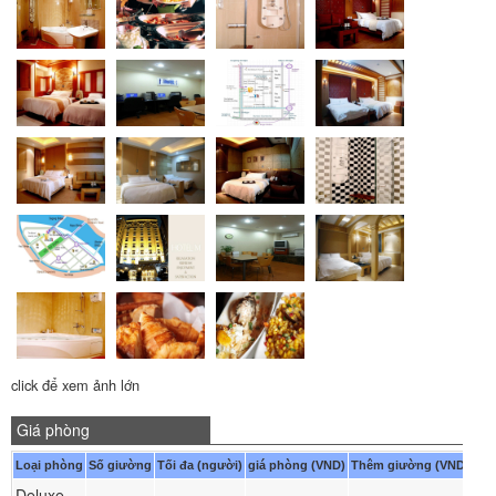
click để xem ảnh lớn
Giá phòng
Loại phòng
Số giường
Tối đa (người)
giá phòng (VND)
Thêm giường (VND)
Deluxe