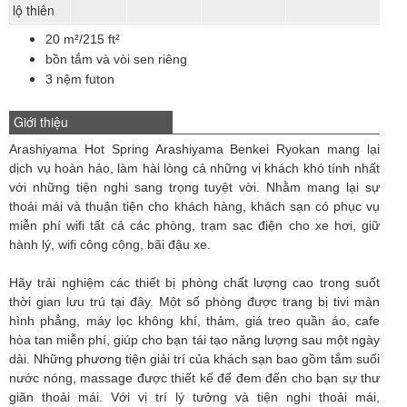
lộ thiên
20 m²/215 ft²
bồn tắm và vòi sen riêng
3 nệm futon
Giới thiệu
Arashiyama Hot Spring Arashiyama Benkei Ryokan mang lại
dịch vụ hoàn hảo, làm hài lòng cả những vị khách khó tính nhất
với những tiện nghi sang trọng tuyệt vời. Nhằm mang lại sự
thoải mái và thuận tiện cho khách hàng, khách sạn có phục vụ
miễn phí wifi tất cả các phòng, trạm sạc điện cho xe hơi, giữ
hành lý, wifi công cộng, bãi đậu xe.
Hãy trải nghiệm các thiết bị phòng chất lượng cao trong suốt
thời gian lưu trú tại đây. Một số phòng được trang bị tivi màn
hình phẳng, máy lọc không khí, thảm, giá treo quần áo, cafe
hòa tan miễn phí, giúp cho bạn tái tạo năng lượng sau một ngày
dài. Những phương tiện giải trí của khách sạn bao gồm tắm suối
nước nóng, massage được thiết kế để đem đến cho bạn sự thư
giãn thoải mái. Với vị trí lý tưởng và tiện nghi thoải mái,