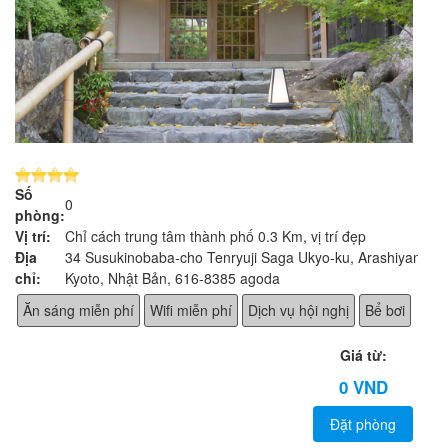
Số
0
phòng:
Vị trí:
Chỉ cách trung tâm thành phố 0.3 Km, vị trí đẹp
Địa
34 Susukinobaba-cho Tenryuji Saga Ukyo-ku, Arashiyama,
chỉ:
Kyoto, Nhật Bản, 616-8385 agoda
Ăn sáng miễn phí
Wifi miễn phí
Dịch vụ hội nghị
Bể bơi
Giá từ:
0 VND
Đặt phòng