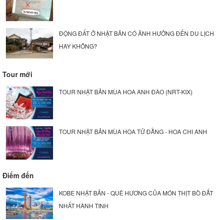
ĐỘNG ĐẤT Ở NHẬT BẢN CÓ ẢNH HƯỞNG ĐẾN DU LỊCH
HAY KHÔNG?
Tour mới
TOUR NHẬT BẢN MÙA HOA ANH ĐÀO (NRT-KIX)
TOUR NHẬT BẢN MÙA HOA TỬ ĐẰNG - HOA CHI ANH
Điểm đến
KOBE NHẬT BẢN - QUÊ HƯƠNG CỦA MÓN THỊT BÒ ĐẮT
NHẤT HÀNH TINH