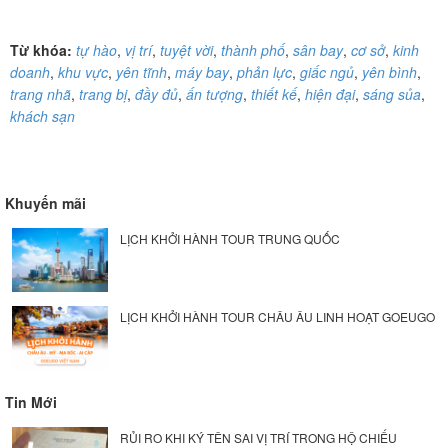
Từ khóa:
tự hào
,
vị trí
,
tuyệt vời
,
thành phố
,
sân bay
,
cơ sở
,
kinh
doanh
,
khu vực
,
yên tĩnh
,
máy bay
,
phản lực
,
giấc ngủ
,
yên bình
,
trang nhã
,
trang bị
,
đầy đủ
,
ấn tượng
,
thiết kế
,
hiện đại
,
sáng sủa
,
khách sạn
Khuyến mãi
LỊCH KHỞI HÀNH TOUR TRUNG QUỐC
LỊCH KHỞI HÀNH TOUR CHÂU ÂU LINH HOẠT GOEUGO
Tin Mới
RỦI RO KHI KÝ TÊN SAI VỊ TRÍ TRONG HỘ CHIẾU