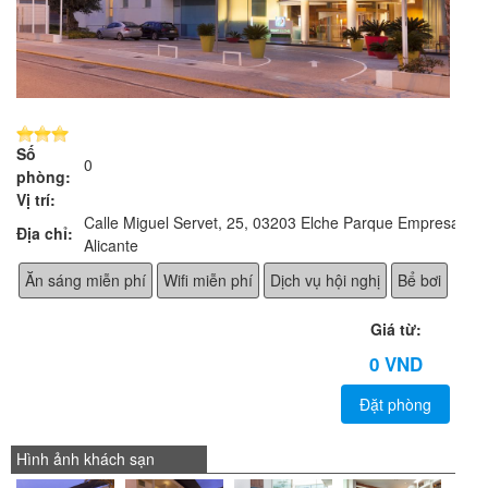
Số
0
phòng:
Vị trí:
Calle Miguel Servet, 25, 03203 Elche Parque Empresarial,
Địa chỉ:
Alicante
Ăn sáng miễn phí
Wifi miễn phí
Dịch vụ hội nghị
Bể bơi
Giá từ:
0 VND
Đặt phòng
Hình ảnh khách sạn