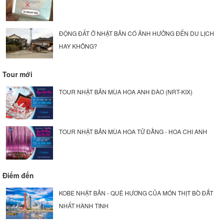
ĐỘNG ĐẤT Ở NHẬT BẢN CÓ ẢNH HƯỞNG ĐẾN DU LỊCH
HAY KHÔNG?
Tour mới
TOUR NHẬT BẢN MÙA HOA ANH ĐÀO (NRT-KIX)
TOUR NHẬT BẢN MÙA HOA TỬ ĐẰNG - HOA CHI ANH
Điểm đến
KOBE NHẬT BẢN - QUÊ HƯƠNG CỦA MÓN THỊT BÒ ĐẮT
NHẤT HÀNH TINH