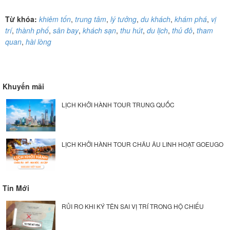
Từ khóa:
khiêm tốn
,
trung tâm
,
lý tưởng
,
du khách
,
khám phá
,
vị
trí
,
thành phố
,
sân bay
,
khách sạn
,
thu hút
,
du lịch
,
thủ đô
,
tham
quan
,
hài lòng
Khuyến mãi
LỊCH KHỞI HÀNH TOUR TRUNG QUỐC
LỊCH KHỞI HÀNH TOUR CHÂU ÂU LINH HOẠT GOEUGO
Tin Mới
RỦI RO KHI KÝ TÊN SAI VỊ TRÍ TRONG HỘ CHIẾU