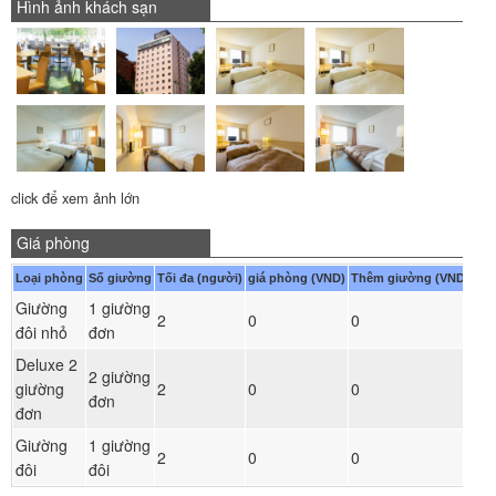
Hình ảnh khách sạn
click để xem ảnh lớn
Giá phòng
Loại phòng
Số giường
Tối đa (người)
giá phòng (VND)
Thêm giường (VND)
Giường
1 giường
Đ
2
0
0
đôi nhỏ
đơn
ph
Deluxe 2
2 giường
Đ
giường
2
0
0
đơn
ph
đơn
Giường
1 giường
Đ
2
0
0
đôi
đôi
ph