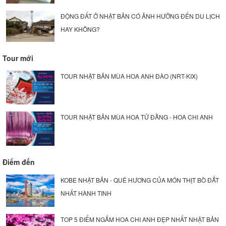
ĐỘNG ĐẤT Ở NHẬT BẢN CÓ ẢNH HƯỞNG ĐẾN DU LỊCH
HAY KHÔNG?
Tour mới
TOUR NHẬT BẢN MÙA HOA ANH ĐÀO (NRT-KIX)
TOUR NHẬT BẢN MÙA HOA TỬ ĐẰNG - HOA CHI ANH
Điểm đến
KOBE NHẬT BẢN - QUÊ HƯƠNG CỦA MÓN THỊT BÒ ĐẮT
NHẤT HÀNH TINH
TOP 5 ĐIỂM NGẮM HOA CHI ANH ĐẸP NHẤT NHẬT BẢN