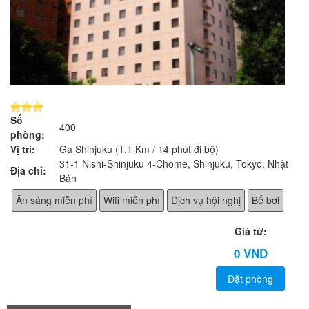
Số
400
phòng:
Vị trí:
Ga Shinjuku (1.1 Km / 14 phút đi bộ)
31-1 Nishi-Shinjuku 4-Chome, Shinjuku, Tokyo, Nhật
Địa chỉ:
Bản
Ăn sáng miễn phí
Wifi miễn phí
Dịch vụ hội nghị
Bể bơi
Giá từ:
0 VND
Đặt phòng