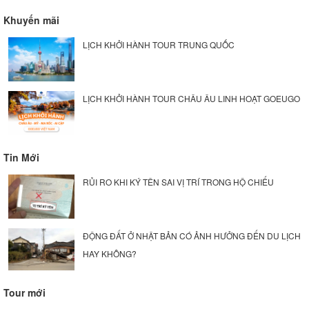
Khuyến mãi
LỊCH KHỞI HÀNH TOUR TRUNG QUỐC
LỊCH KHỞI HÀNH TOUR CHÂU ÂU LINH HOẠT GOEUGO
Tin Mới
RỦI RO KHI KÝ TÊN SAI VỊ TRÍ TRONG HỘ CHIẾU
ĐỘNG ĐẤT Ở NHẬT BẢN CÓ ẢNH HƯỞNG ĐẾN DU LỊCH
HAY KHÔNG?
Tour mới