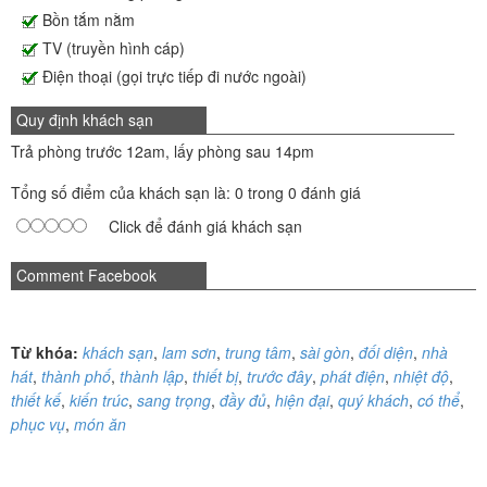
Bồn tắm nằm
TV (truyền hình cáp)
Điện thoại (gọi trực tiếp đi nước ngoài)
Quy định khách sạn
Trả phòng trước 12am, lấy phòng sau 14pm
Tổng số điểm của khách sạn là: 0 trong 0 đánh giá
Click để đánh giá khách sạn
Comment Facebook
Từ khóa:
khách sạn
,
lam sơn
,
trung tâm
,
sài gòn
,
đối diện
,
nhà
hát
,
thành phố
,
thành lập
,
thiết bị
,
trước đây
,
phát điện
,
nhiệt độ
,
thiết kế
,
kiến trúc
,
sang trọng
,
đầy đủ
,
hiện đại
,
quý khách
,
có thể
,
phục vụ
,
món ăn