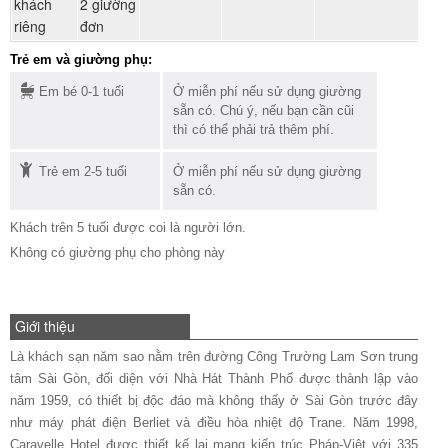
khách
2 giường
ph
riêng
đơn
Trẻ em và giường phụ:
Em bé 0-1 tuổi
Ở miễn phí nếu sử dụng giường
sẵn có. Chú ý, nếu bạn cần cũi
thì có thể phải trả thêm phí.
Trẻ em 2-5 tuổi
Ở miễn phí nếu sử dụng giường
sẵn có.
Khách trên 5 tuổi được coi là người lớn.
Không có giường phụ cho phòng này
Giới thiệu
Là khách sạn năm sao nằm trên đường Công Trường Lam Sơn trung
tâm Sài Gòn, đối diện với Nhà Hát Thành Phố được thành lập vào
năm 1959, có thiết bị độc đáo mà không thấy ở Sài Gòn trước đây
như máy phát điện Berliet và điều hòa nhiệt độ Trane. Năm 1998,
Caravelle Hotel được thiết kế lại mang kiến trúc Pháp-Việt với 335