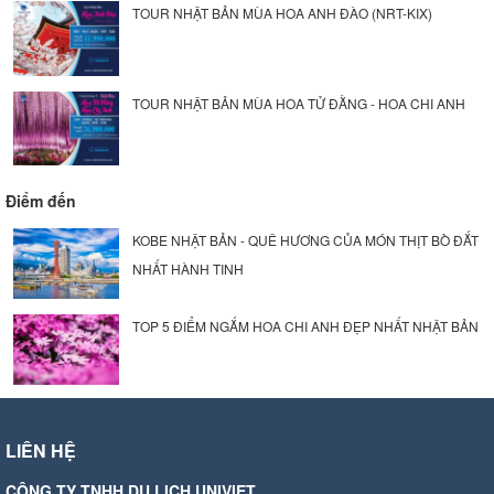
TOUR NHẬT BẢN MÙA HOA ANH ĐÀO (NRT-KIX)
TOUR NHẬT BẢN MÙA HOA TỬ ĐẰNG - HOA CHI ANH
Điểm đến
KOBE NHẬT BẢN - QUÊ HƯƠNG CỦA MÓN THỊT BÒ ĐẮT
NHẤT HÀNH TINH
TOP 5 ĐIỂM NGẮM HOA CHI ANH ĐẸP NHẤT NHẬT BẢN
LIÊN HỆ
CÔNG TY TNHH DU LỊCH UNIVIET