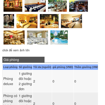
click để xem ảnh lớn
Giá phòng
Loại phòng
Số giường
Tối đa (người)
giá phòng (VND)
Thêm giường (VND)
1 giường
Phòng
đôi hoặc
Đ
2
0
0
deluxe
2 giường
ph
đơn
Phòng có
1 giường
phòng
đôi hoặc
Đ
2
0
0