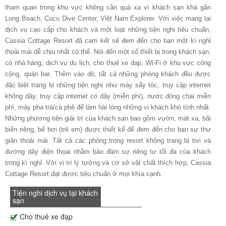
tham quan trong khu vực không cần quá xa vì khách sạn khá gần
Long Beach, Coco Dive Center, Việt Nam Explorer. Với việc mang lại
dịch vụ cao cấp cho khách và một loạt những tiện nghi tiêu chuẩn,
Cassia Cottage Resort đã cam kết sẽ đem đến cho bạn một kì nghỉ
thoải mái dễ chịu nhất có thể. Nói đến một số thiết bị trong khách sạn,
có nhà hàng, dịch vụ du lịch, cho thuê xe đạp, Wi-Fi ở khu vực công
cộng, quán bar. Thêm vào đó, tất cả những phòng khách đều được
đặc biệt trang bị những tiện nghi như máy sấy tóc, truy cập internet
không dây, truy cập internet có dây (miễn phí), nước đóng chai miễn
phí, máy pha trà/cà phê để làm hài lòng những vị khách khó tính nhất.
Những phương tiện giải trí của khách sạn bao gồm vườn, mát xa, bãi
biển riêng, bể bơi (trẻ em) được thiết kế để đem đến cho bạn sự thư
giãn thoải mái. Tất cả các phòng trong resort không trang bị tivi và
đường dây điện thọai nhằm bảo đảm sự riêng tư tối đa của khách
trong kì nghỉ. Với vị trí lý tưởng và cơ sở vật chất thích hợp, Cassia
Cottage Resort đạt được tiêu chuẩn ở mọi khía cạnh.
Tiện nghi dịch vụ tại khách
sạn
Cho thuê xe đạp