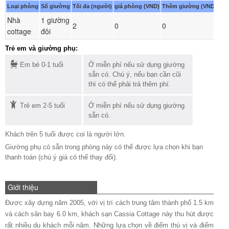
Loại phòng
Số giường
Tối đa (người)
giá phòng (VND)
Thêm giường (VND)
Nhà
1 giường
Đ
2
0
0
cottage
đôi
ph
Trẻ em và giường phụ:
Em bé 0-1 tuổi
Ở miễn phí nếu sử dụng giường
sẵn có. Chú ý, nếu bạn cần cũi
thì có thể phải trả thêm phí.
Trẻ em 2-5 tuổi
Ở miễn phí nếu sử dụng giường
sẵn có.
Khách trên 5 tuổi được coi là người lớn.
Giường phụ có sẵn trong phòng này có thể được lựa chọn khi bạn
thanh toán (chú ý giá có thể thay đổi).
Giới thiệu
Được xây dựng năm 2005, với vị trí cách trung tâm thành phố 1.5 km
và cách sân bay 6.0 km, khách sạn Cassia Cottage này thu hút được
rất nhiều du khách mỗi năm. Những lựa chọn về điểm thú vị và điểm