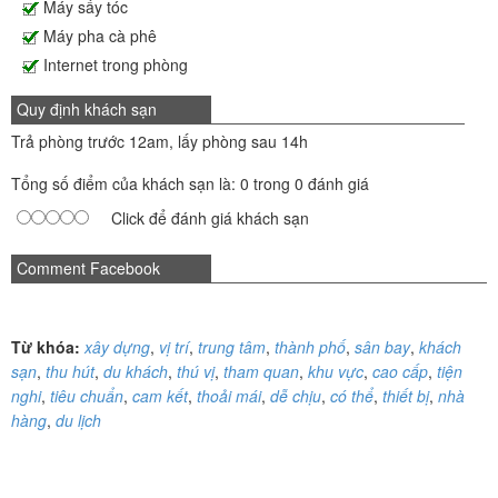
Máy sấy tóc
Máy pha cà phê
Internet trong phòng
Quy định khách sạn
Trả phòng trước 12am, lấy phòng sau 14h
Tổng số điểm của khách sạn là: 0 trong 0 đánh giá
Click để đánh giá khách sạn
Comment Facebook
Từ khóa:
xây dựng
,
vị trí
,
trung tâm
,
thành phố
,
sân bay
,
khách
sạn
,
thu hút
,
du khách
,
thú vị
,
tham quan
,
khu vực
,
cao cấp
,
tiện
nghi
,
tiêu chuẩn
,
cam kết
,
thoải mái
,
dễ chịu
,
có thể
,
thiết bị
,
nhà
hàng
,
du lịch