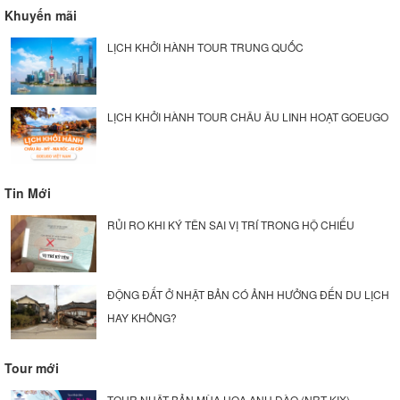
Khuyến mãi
LỊCH KHỞI HÀNH TOUR TRUNG QUỐC
LỊCH KHỞI HÀNH TOUR CHÂU ÂU LINH HOẠT GOEUGO
Tin Mới
RỦI RO KHI KÝ TÊN SAI VỊ TRÍ TRONG HỘ CHIẾU
ĐỘNG ĐẤT Ở NHẬT BẢN CÓ ẢNH HƯỞNG ĐẾN DU LỊCH
HAY KHÔNG?
Tour mới
TOUR NHẬT BẢN MÙA HOA ANH ĐÀO (NRT-KIX)