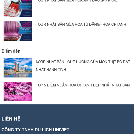
TOUR NHẬT BẢN MÙA HOA TỬ ĐẰNG - HOA CHI ANH
Điểm đến
KOBE NHẬT BẢN - QUÊ HƯƠNG CỦA MÓN THỊT BÒ ĐẮT
NHẤT HÀNH TINH
TOP 5 ĐIỂM NGẮM HOA CHI ANH ĐẸP NHẤT NHẬT BẢN
LIÊN HỆ
CÔNG TY TNHH DU LỊCH UNIVIET