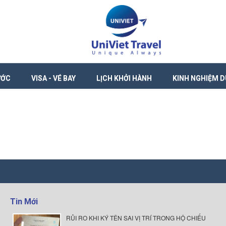
ƯỚC
VISA - VÉ BAY
LỊCH KHỞI HÀNH
KINH NGHIỆM D
Tin Mới
RỦI RO KHI KÝ TÊN SAI VỊ TRÍ TRONG HỘ CHIẾU