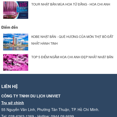
TOUR NHẬT BẢN MÙA HOA TỬ ĐẰNG - HOA CHI ANH
Điểm đến
KOBE NHẬT BẢN - QUÊ HƯƠNG CỦA MÓN THỊT BÒ ĐẮT
NHẤT HÀNH TINH
TOP 5 ĐIỂM NGẮM HOA CHI ANH ĐẸP NHẤT NHẬT BẢN
LIÊN HỆ
CÔNG TY TNHH DU LỊCH UNIVIET
Trụ sở chính
55 Nguyễn Văn Linh, Phường Tân Thuận, TP. Hồ Chí Minh.
Tel: 028-6262-1269 - Hotline: 0944.09.6699