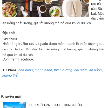
rau củ
của Đà
Lạt. Một
địa điểm
ăn uống chất lượng, giá tốt không thể bỏ qua khi đi du lịch...
Địa chỉ:
Giới thiệu
Nhà hàng
buffet rau Leguda
được mệnh danh là thiên đường rau
củ của Đà Lạt. Một địa điểm ăn uống chất lượng, giá tốt không thể
bỏ qua khi đi du lịch...
Comment Facebook
Từ khóa:
nhà hàng
,
mệnh danh
,
thiên đường
,
địa điểm
,
ăn uống
,
không thể
Khuyến mãi
LỊCH KHỞI HÀNH TOUR TRUNG QUỐC