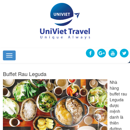
Buffet Rau Leguda
Nhà
hàng
buffet rau
Leguda
được
mệnh
danh là
thiên
đường