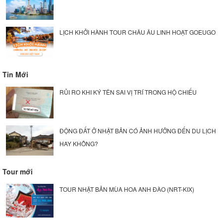
LỊCH KHỞI HÀNH TOUR CHÂU ÂU LINH HOẠT GOEUGO
Tin Mới
RỦI RO KHI KÝ TÊN SAI VỊ TRÍ TRONG HỘ CHIẾU
ĐỘNG ĐẤT Ở NHẬT BẢN CÓ ẢNH HƯỞNG ĐẾN DU LỊCH
HAY KHÔNG?
Tour mới
TOUR NHẬT BẢN MÙA HOA ANH ĐÀO (NRT-KIX)