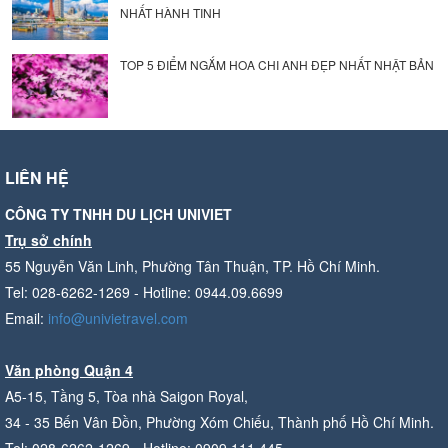
NHẤT HÀNH TINH
TOP 5 ĐIỂM NGẮM HOA CHI ANH ĐẸP NHẤT NHẬT BẢN
LIÊN HỆ
CÔNG TY TNHH DU LỊCH UNIVIET
Trụ sở chính
55 Nguyễn Văn Linh, Phường Tân Thuận, TP. Hồ Chí Minh.
Tel: 028-6262-1269 - Hotline: 0944.09.6699
Email:
info@univietravel.com
Văn phòng Quận 4
A5-15, Tầng 5, Tòa nhà Saigon Royal,
34 - 35 Bến Vân Đồn, Phường Xóm Chiếu, Thành phố Hồ Chí Minh.