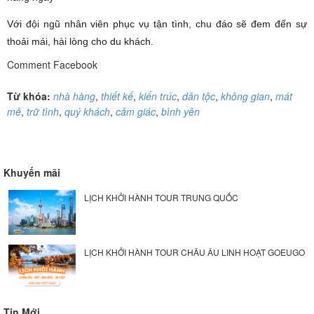
Với đội ngũ nhân viên phục vụ tận tình, chu đáo sẽ đem đến sự
thoải mái, hài lòng cho du khách.
Comment Facebook
Từ khóa:
nhà hàng
,
thiết kế
,
kiến trúc
,
dân tộc
,
không gian
,
mát
mẻ
,
trữ tình
,
quý khách
,
cảm giác
,
bình yên
Khuyến mãi
LỊCH KHỞI HÀNH TOUR TRUNG QUỐC
LỊCH KHỞI HÀNH TOUR CHÂU ÂU LINH HOẠT GOEUGO
Tin Mới