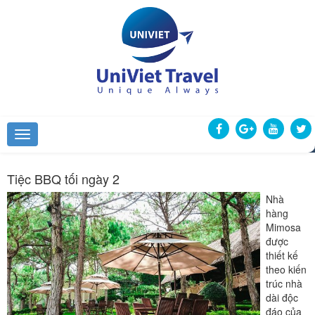
Tiệc BBQ tối ngày 2
Nhà
hàng
Mimosa
được
thiết kế
theo kiến
trúc nhà
dài độc
đáo của