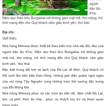
người
dân tộc
K’ho.
Nằm dọc theo khu Bungalow với không gian mát mẻ, thơ mộng, trữ
tình mang đến cho Quý khách cảm giác bình yên, thư thái.
Địa chỉ:
Giới thiệu
Nhà hàng Mimosa được thiết kế theo kiến trúc nhà dài độc đáo của
người dân tộc K’ho. Nằm dọc theo khu Bungalow với không gian
mát mẻ, thơ mộng, trữ tình mang đến cho Quý khách cảm giác
bình yên, thư thái.
Đặc biệt trong tiết trời se lạnh của Đà Lạt về đêm, Quý khách có
thể sưới ấm bên bếp than hồng, những giai điệu guitar ngọt ngào
của núi rừng Tây Nguyên cùng những món thịt nướng đặc trưng
của Đồi Mộng Mơ .
Nhà hàng Mimosa phục vụ các món ăn dân dã, đậm chất Đà Lạt,
bar, cà phê, thức ăn nhẹ,.. phục vụ khách lưu trú và tham quan
hàng ngày