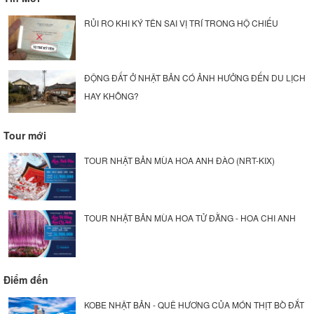
RỦI RO KHI KÝ TÊN SAI VỊ TRÍ TRONG HỘ CHIẾU
ĐỘNG ĐẤT Ở NHẬT BẢN CÓ ẢNH HƯỞNG ĐẾN DU LỊCH
HAY KHÔNG?
Tour mới
TOUR NHẬT BẢN MÙA HOA ANH ĐÀO (NRT-KIX)
TOUR NHẬT BẢN MÙA HOA TỬ ĐẰNG - HOA CHI ANH
Điểm đến
KOBE NHẬT BẢN - QUÊ HƯƠNG CỦA MÓN THỊT BÒ ĐẮT