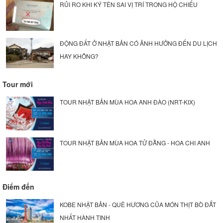
RỦI RO KHI KÝ TÊN SAI VỊ TRÍ TRONG HỘ CHIẾU
ĐỘNG ĐẤT Ở NHẬT BẢN CÓ ẢNH HƯỞNG ĐẾN DU LỊCH
HAY KHÔNG?
Tour mới
TOUR NHẬT BẢN MÙA HOA ANH ĐÀO (NRT-KIX)
TOUR NHẬT BẢN MÙA HOA TỬ ĐẰNG - HOA CHI ANH
Điểm đến
KOBE NHẬT BẢN - QUÊ HƯƠNG CỦA MÓN THỊT BÒ ĐẮT
NHẤT HÀNH TINH