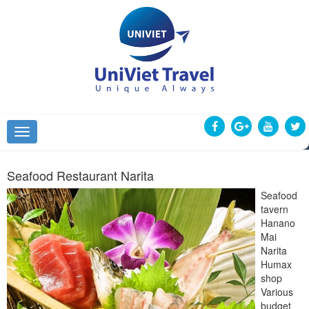
Seafood Restaurant Narita
Seafood
tavern
Hanano
Mai
Narita
Humax
shop
Various
budget