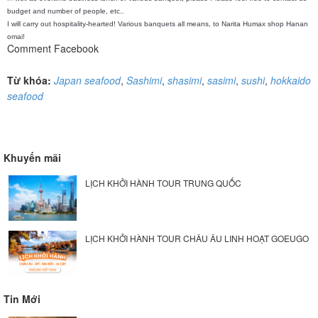
budget and number of people, etc..
I will carry out hospitality-hearted!
Various banquets all means, to Narita Humax shop Hanan
omai!
Comment Facebook
Từ khóa:
Japan seafood
,
Sashimi
,
shasimi
,
sasimi
,
sushi
,
hokkaido
seafood
Khuyến mãi
LỊCH KHỞI HÀNH TOUR TRUNG QUỐC
LỊCH KHỞI HÀNH TOUR CHÂU ÂU LINH HOẠT GOEUGO
Tin Mới