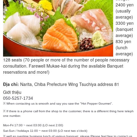
2400 yen
(usually
average)
3300 yen
(banquet
average)
830 yen
(lunch
average)
128 seats (70 people or more of the number of people necessary
consultation. Farewell Mukae-kai during the available Banquet
reservations and more!)
Địa chỉ:
Narita, Chiba Prefecture Wing Tsuchiya address 81
Giới thiệu
050-5257-1734
※ When contacting us is smooth and say you saw the "Hot Pepper Gourmet".
※ If there is a phone call from the shop to the customer, there is a different thing here teleph
one number.
Mon-Fri 17:00 ~ next 03:00 (LO next 2:00)
Sat-Sun / holidays 11:00 ~ next 03:00 (LO next two o'clock)
※ well as overtime business lunch of various banquet, please Please feel free to contact us