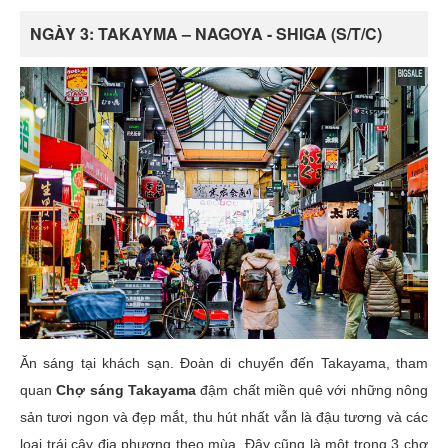
NGÀY 3: TAKAYMA – NAGOYA - SHIGA (S/T/C)
Ăn sáng tại khách sạn. Đoàn di chuyển đến Takayama, tham
quan
Chợ sáng Takayama
đậm chất miền quê với những nông
sản tươi ngon và đẹp mắt, thu hút nhất vẫn là đậu tương và các
loại trái cây địa phương theo mùa. Đây cũng là một trong 3 chợ