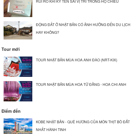
RỦI RO KHI KÝ TÊN SAI VỊ TRÍ TRONG HỘ CHIẾU
ĐỘNG ĐẤT Ở NHẬT BẢN CÓ ẢNH HƯỞNG ĐẾN DU LỊCH
HAY KHÔNG?
Tour mới
TOUR NHẬT BẢN MÙA HOA ANH ĐÀO (NRT-KIX)
TOUR NHẬT BẢN MÙA HOA TỬ ĐẰNG - HOA CHI ANH
Điểm đến
KOBE NHẬT BẢN - QUÊ HƯƠNG CỦA MÓN THỊT BÒ ĐẮT
NHẤT HÀNH TINH