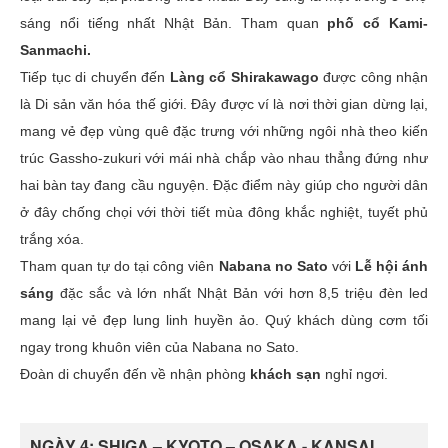
sáng nổi tiếng nhất Nhật Bản. Tham quan
phố cổ Kami-
Sanmachi.
Tiếp tục di chuyển đến
Làng cổ Shirakawago
được công nhận
là Di sản văn hóa thế giới. Đây được ví là nơi thời gian dừng lại,
mang vẻ đẹp vùng quê đặc trưng với những ngôi nhà theo kiến
trúc Gassho-zukuri với mái nhà chắp vào nhau thẳng đứng như
hai bàn tay đang cầu nguyện. Đặc điểm này giúp cho người dân
ở đây chống chọi với thời tiết mùa đông khắc nghiệt, tuyết phủ
trắng xóa.
Tham quan tự do tại công viên
Nabana no Sato
với
Lễ hội ánh
sáng
đặc sắc và lớn nhất Nhật Bản với hơn 8,5 triệu đèn led
mang lại vẻ đẹp lung linh huyền ảo. Quý khách dùng cơm tối
ngay trong khuôn viên của Nabana no Sato.
Đoàn di chuyển đến về nhận phòng
khách sạn
nghỉ ngơi.
NGÀY 4: SHIGA – KYOTO – OSAKA - KANSAI