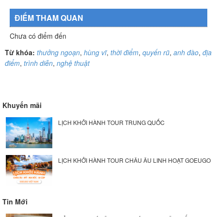
ĐIỂM THAM QUAN
Chưa có điểm đến
Từ khóa:
thưởng ngoạn
,
hùng vĩ
,
thời điểm
,
quyến rũ
,
anh đào
,
địa
điểm
,
trình diễn
,
nghệ thuật
Khuyến mãi
LỊCH KHỞI HÀNH TOUR TRUNG QUỐC
LỊCH KHỞI HÀNH TOUR CHÂU ÂU LINH HOẠT GOEUGO
Tin Mới