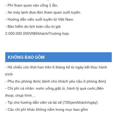
- Phí tham quan vào cổng 1 lần.
- Xe máy lạnh đưa đón tham quan suốt tuyến.
- Hướng dẫn viên suốt tuyến từ Việt Nam.
- Bảo hiểm du lịch toàn cầu trị giá
2.000.000.000VNĐ/khách/Trường hợp.
KHÔNG BAO GỒM
- Hộ chiếu còn thời hạn trên 6 tháng kể từ ngày kết thúc hành
trình
- Phụ thu phòng đơn( dành cho khách yêu cầu ở phòng đơn)
- Chi phí cá nhân: nước uống,giặt ủi, hành lý quá cước,điện
thoại, chụp hình…
- Tip cho hướng dẫn viên và tài xế (700yen/khách/ngày)
- Các chi phí khác không nằm trong mục bao gồm